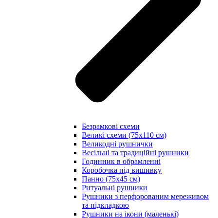
Безрамкові схеми
Великі схеми (75х110 см)
Великодні рушнички
Весільні та традиційні рушники
Годинник в обрамленні
Коробочка під вишивку
Панно (75х45 см)
Ритуальні рушники
Рушники з перфорованим мереживом
та підкладкою
Рушники на ікони (маленькі)