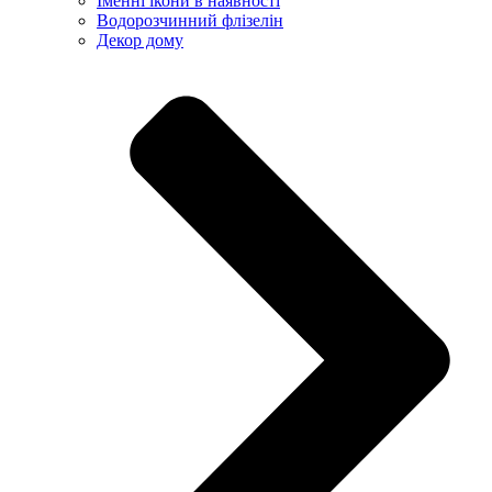
Іменні ікони в наявності
Водорозчинний флізелін
Декор дому