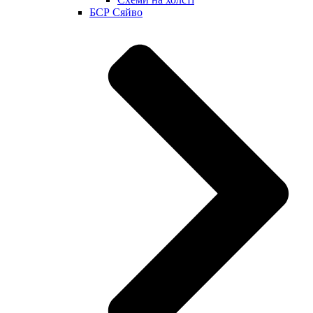
БСР Сяйво