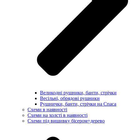
Великодні рушники, банти, стрічки
Весільні, обрядові рушники
Рушнички, банти, стрічки на Спаса
Схеми в наявності
Схеми на холсті в наявності
Схеми під вишивку бісером+дерево