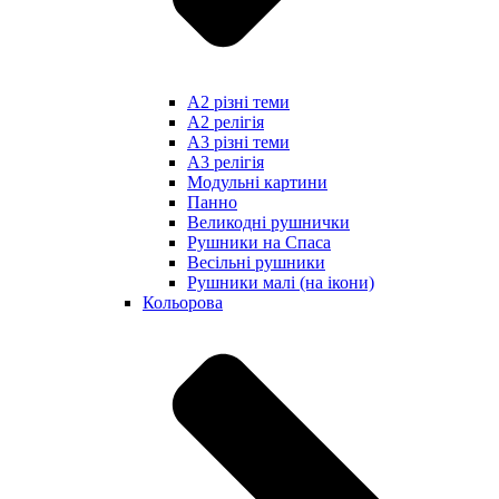
А2 різні теми
А2 релігія
А3 різні теми
А3 релігія
Модульні картини
Панно
Великодні рушнички
Рушники на Спаса
Весільні рушники
Рушники малі (на ікони)
Кольорова