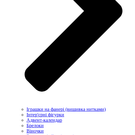
Іграшки на фанері (вишивка нитками)
Інтер'єрні фігурки
Адвент-календар
Брелоки
Віночки