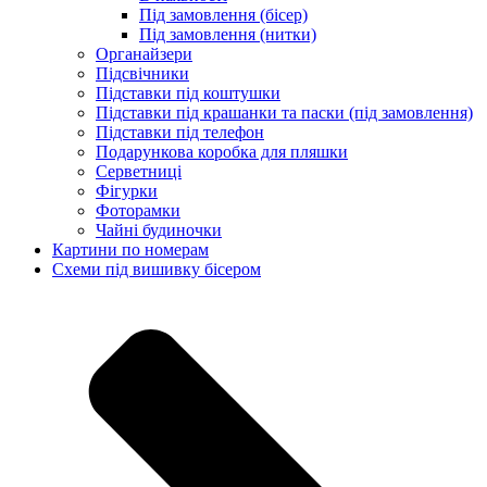
Під замовлення (бісер)
Під замовлення (нитки)
Органайзери
Підсвічники
Підставки під коштушки
Підставки під крашанки та паски (під замовлення)
Підставки під телефон
Подарункова коробка для пляшки
Серветниці
Фігурки
Фоторамки
Чайні будиночки
Картини по номерам
Схеми під вишивку бісером