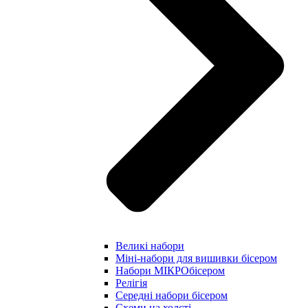
Великі набори
Міні-набори для вишивки бісером
Набори МІКРОбісером
Релігія
Середні набори бісером
Схеми на холсті