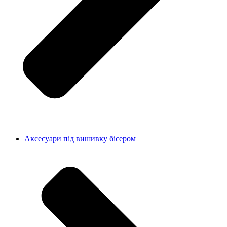
Аксесуари під вишивку бісером