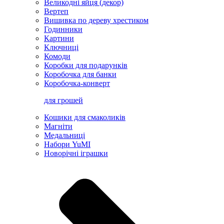
Великодні яйця (декор)
Вертеп
Вишивка по дереву хрестиком
Годинники
Картини
Ключниці
Комоди
Коробки для подарунків
Коробочка для банки
Коробочка-конверт
для грошей
Кошики для смаколиків
Магніти
Медальниці
Набори YuMI
Новорічні іграшки