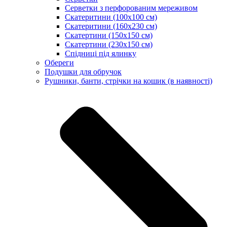
Серветки з перфорованим мереживом
Скатеритини (100х100 см)
Скатеритини (160х230 см)
Скатертини (150х150 см)
Скатертини (230х150 см)
Спідниці під ялинку
Обереги
Подушки для обручок
Рушники, банти, стрічки на кошик (в наявності)