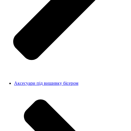
Аксесуари під вишивку бісером