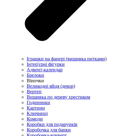
Іграшки на фанері (вишивка нитками)
Інтер'єрні фігурки
Адвент-календар
Брелоки
Віночки
Великодні яйця (декор)
Вертеп
Вишивка по дереву хрестиком
Годинники
Картини
Ключниці
Комоди
Коробки для подарунків
Коробочка для банки
Коробочка-конверт