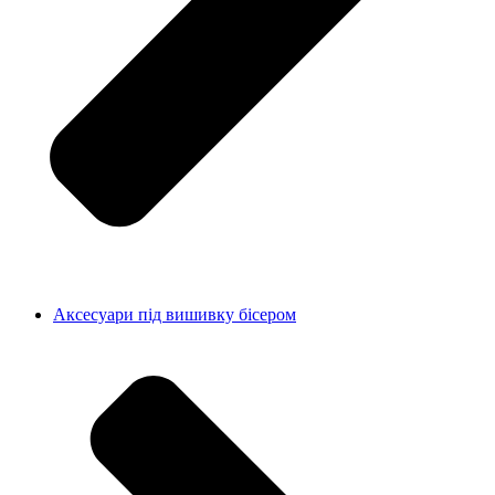
Аксесуари під вишивку бісером