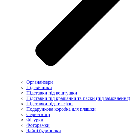
Органайзери
Підсвічники
Підставки під коштушки
Підставки під крашанки та паски (під замовлення)
Підставки під телефон
Подарункова коробка для пляшки
Серветниці
Фігурки
Фоторамки
Чайні будиночки