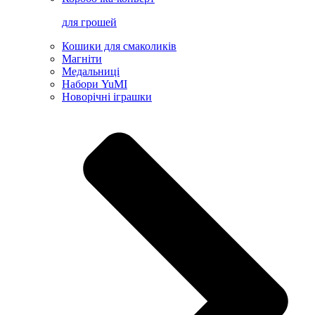
для грошей
Кошики для смаколиків
Магніти
Медальниці
Набори YuMI
Новорічні іграшки