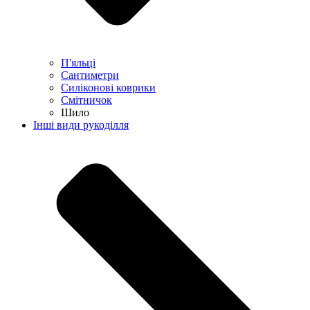
П'яльці
Сантиметри
Силіконові коврики
Смітничок
Шило
Інші види рукоділля