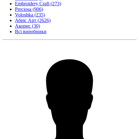
Embroidery Craft
(273)
Preciosa
(906)
Voloshka
(235)
Абріс Арт
(2626)
Акорнс
(30)
Всі виробники