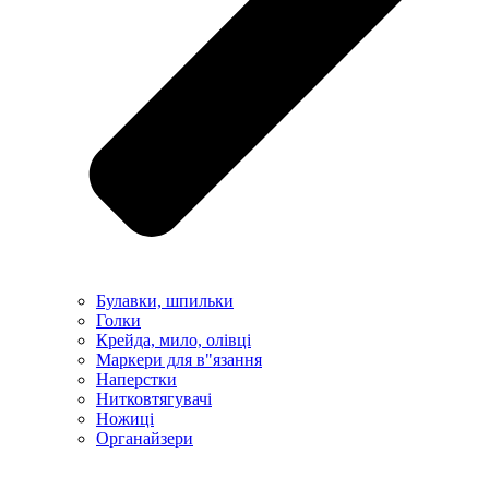
Булавки, шпильки
Голки
Крейда, мило, олівці
Маркери для в"язання
Наперстки
Нитковтягувачі
Ножиці
Органайзери