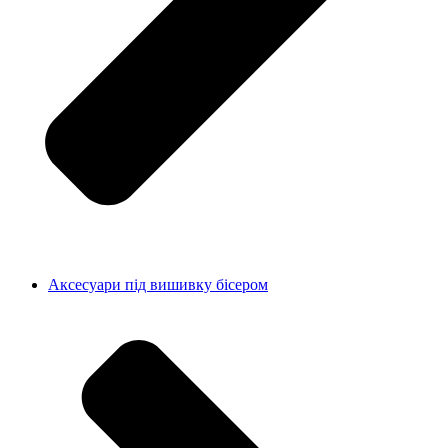
Аксесуари під вишивку бісером