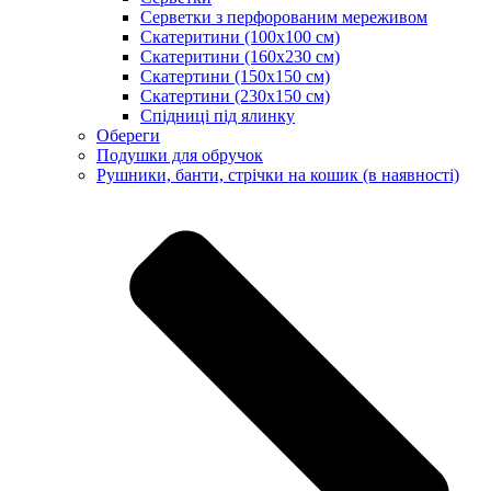
Серветки з перфорованим мереживом
Скатеритини (100х100 см)
Скатеритини (160х230 см)
Скатертини (150х150 см)
Скатертини (230х150 см)
Спідниці під ялинку
Обереги
Подушки для обручок
Рушники, банти, стрічки на кошик (в наявності)