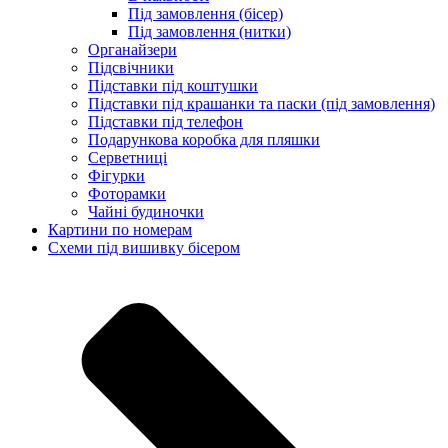
Під замовлення (бісер)
Під замовлення (нитки)
Органайзери
Підсвічники
Підставки під коштушки
Підставки під крашанки та паски (під замовлення)
Підставки під телефон
Подарункова коробка для пляшки
Серветниці
Фігурки
Фоторамки
Чайні будиночки
Картини по номерам
Схеми під вишивку бісером