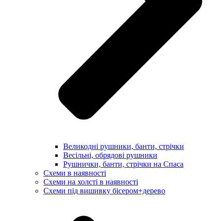
Великодні рушники, банти, стрічки
Весільні, обрядові рушники
Рушнички, банти, стрічки на Спаса
Схеми в наявності
Схеми на холсті в наявності
Схеми під вишивку бісером+дерево