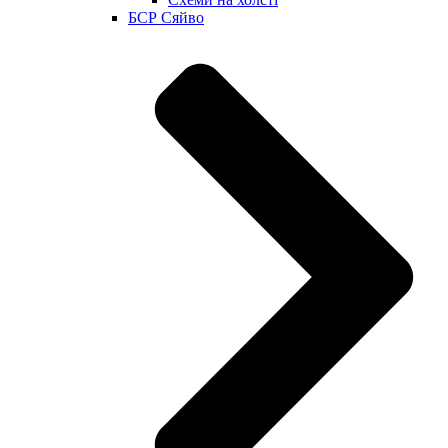
БСР Сяйво