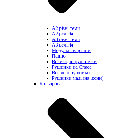
А2 різні теми
А2 релігія
А3 різні теми
А3 релігія
Модульні картини
Панно
Великодні рушнички
Рушники на Спаса
Весільні рушники
Рушники малі (на ікони)
Кольорова