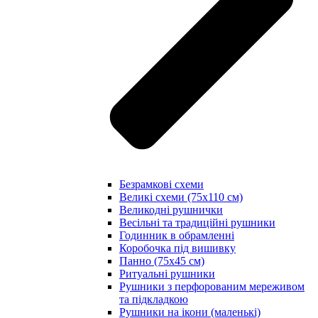
Безрамкові схеми
Великі схеми (75х110 см)
Великодні рушнички
Весільні та традиційні рушники
Годинник в обрамленні
Коробочка під вишивку
Панно (75х45 см)
Ритуальні рушники
Рушники з перфорованим мереживом
та підкладкою
Рушники на ікони (маленькі)