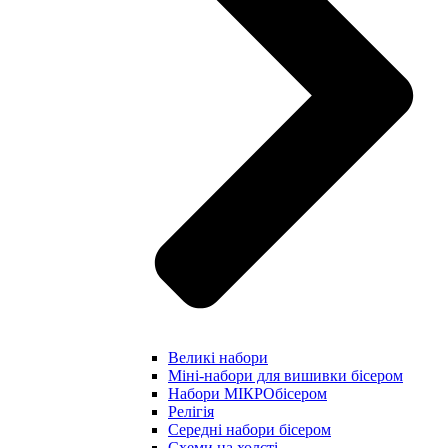
Великі набори
Міні-набори для вишивки бісером
Набори МІКРОбісером
Релігія
Середні набори бісером
Схеми на холсті