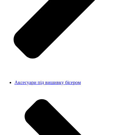
Аксесуари під вишивку бісером