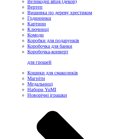
Великодні яйця (декор)
Вертеп
Вишивка по дереву хрестиком
Годинники
Картини
Ключниці
Комоди
Коробки для подарунків
Коробочка для банки
Коробочка-конверт
для грошей
Кошики для смаколиків
Магніти
Медальниці
Набори YuMI
Новорічні іграшки