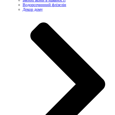
Іменні ікони в наявності
Водорозчинний флізелін
Декор дому