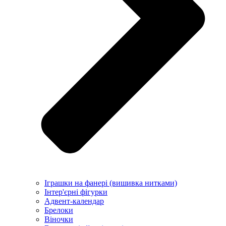
Іграшки на фанері (вишивка нитками)
Інтер'єрні фігурки
Адвент-календар
Брелоки
Віночки