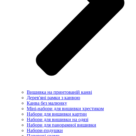
Вишивка на принтованій канві
Дерев'яні рамки з канвою
Канва без малюнку
Міні-набори для вишивки хрестиком
Набори для вишивки картин
Набори для вишивки на одязі
Набори для панорамної вишивки
Набори-подушки
Паперові схеми