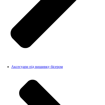
Аксесуари під вишивку бісером