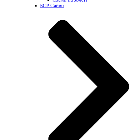
БСР Сяйво