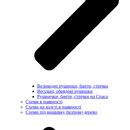
Великодні рушники, банти, стрічки
Весільні, обрядові рушники
Рушнички, банти, стрічки на Спаса
Схеми в наявності
Схеми на холсті в наявності
Схеми під вишивку бісером+дерево