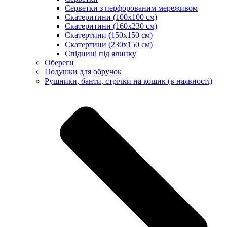
Серветки з перфорованим мереживом
Скатеритини (100х100 см)
Скатеритини (160х230 см)
Скатертини (150х150 см)
Скатертини (230х150 см)
Спідниці під ялинку
Обереги
Подушки для обручок
Рушники, банти, стрічки на кошик (в наявності)