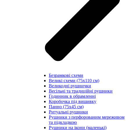
Безрамкові схеми
Великі схеми (75х110 см)
Великодні рушнички
Весільні та традиційні рушники
Годинник в обрамленні
Коробочка під вишивку
Панно (75х45 см)
Ритуальні рушники
Рушники з перфорованим мереживом
та підкладкою
Рушники на ікони (маленькі)