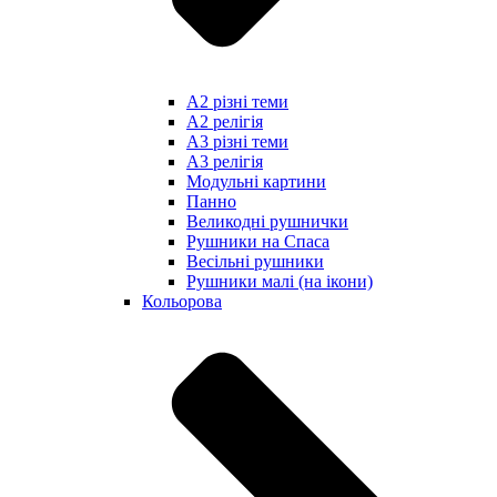
А2 різні теми
А2 релігія
А3 різні теми
А3 релігія
Модульні картини
Панно
Великодні рушнички
Рушники на Спаса
Весільні рушники
Рушники малі (на ікони)
Кольорова