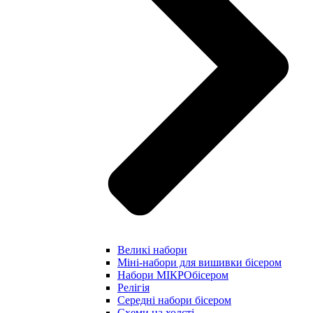
Великі набори
Міні-набори для вишивки бісером
Набори МІКРОбісером
Релігія
Середні набори бісером
Схеми на холсті