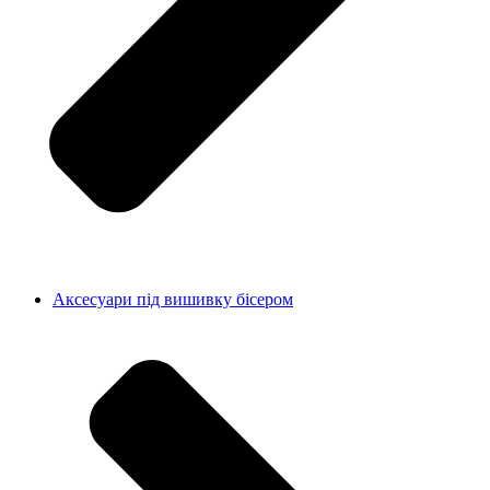
Аксесуари під вишивку бісером