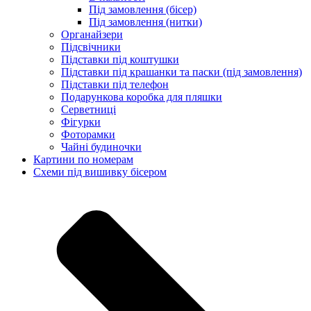
Під замовлення (бісер)
Під замовлення (нитки)
Органайзери
Підсвічники
Підставки під коштушки
Підставки під крашанки та паски (під замовлення)
Підставки під телефон
Подарункова коробка для пляшки
Серветниці
Фігурки
Фоторамки
Чайні будиночки
Картини по номерам
Схеми під вишивку бісером