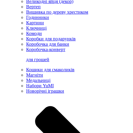
Великодні яйця (декор)
Вертеп
Вишивка по дереву хрестиком
Годинники
Картини
Ключниці
Комоди
Коробки для подарунків
Коробочка для банки
Коробочка-конверт
для грошей
Кошики для смаколиків
Магніти
Медальниці
Набори YuMI
Новорічні іграшки