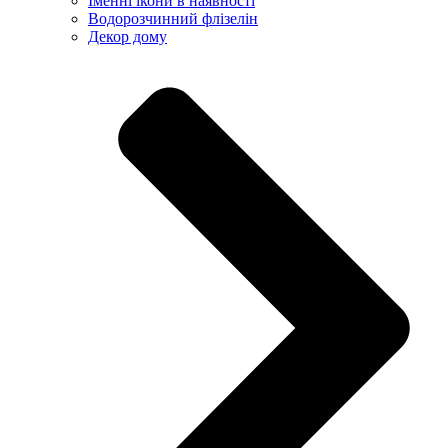
Іменні ікони в наявності
Водорозчинний флізелін
Декор дому