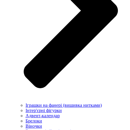
Іграшки на фанері (вишивка нитками)
Інтер'єрні фігурки
Адвент-календар
Брелоки
Віночки