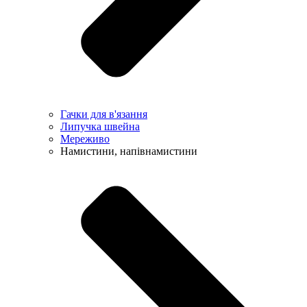
Гачки для в'язання
Липучка швейна
Мереживо
Намистини, напівнамистини