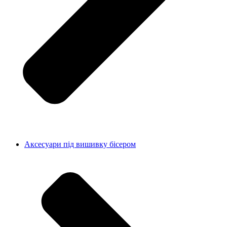
Аксесуари під вишивку бісером