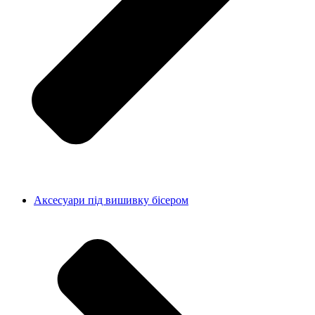
Аксесуари під вишивку бісером