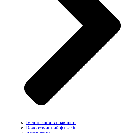
Іменні ікони в наявності
Водорозчинний флізелін