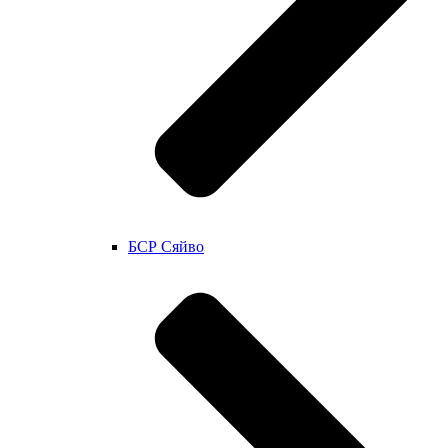
БСР Сяйво