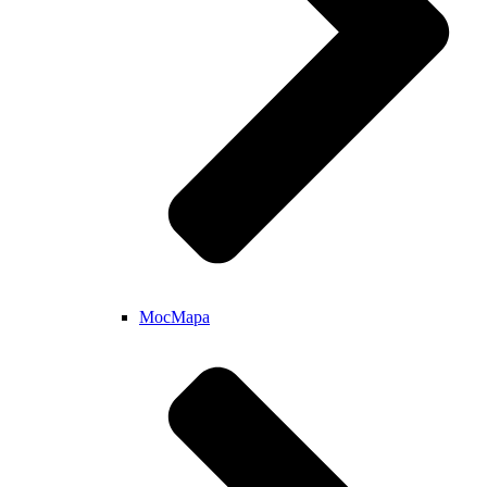
МосМара