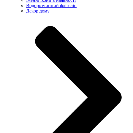
Іменні ікони в наявності
Водорозчинний флізелін
Декор дому