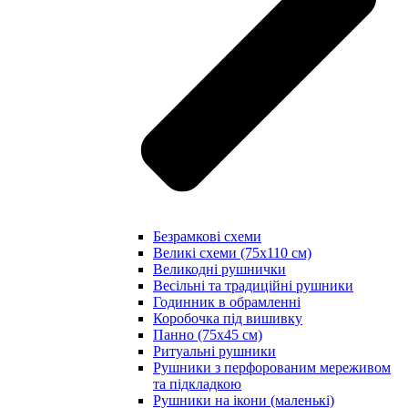
Безрамкові схеми
Великі схеми (75х110 см)
Великодні рушнички
Весільні та традиційні рушники
Годинник в обрамленні
Коробочка під вишивку
Панно (75х45 см)
Ритуальні рушники
Рушники з перфорованим мереживом
та підкладкою
Рушники на ікони (маленькі)