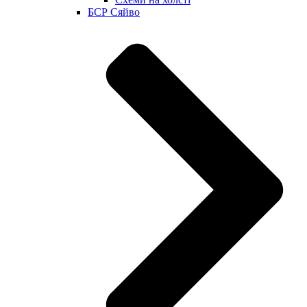
БСР Сяйво