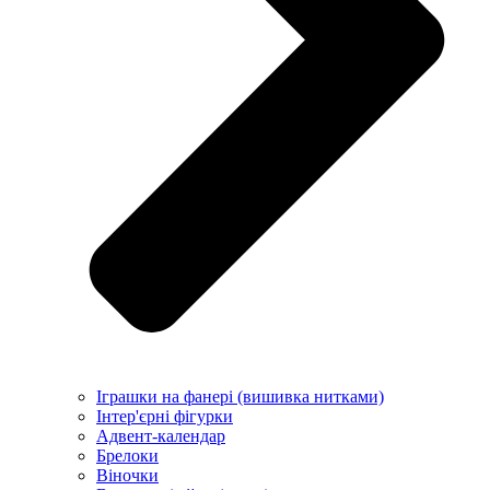
Іграшки на фанері (вишивка нитками)
Інтер'єрні фігурки
Адвент-календар
Брелоки
Віночки