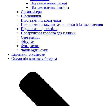
Під замовлення (бісер)
Під замовлення (нитки)
Органайзери
Підсвічники
Підставки під коштушки
Підставки під крашанки та паски (під замовлення)
Підставки під телефон
Подарункова коробка для пляшки
Серветниці
Фігурки
Фоторамки
Чайні будиночки
Картини по номерам
Схеми під вишивку бісером