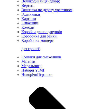
Великодні яйця (декор)
Вертеп
Вишивка по дереву хрестиком
Годинники
Картини
Ключниці
Комоди
Коробки для подарунків
Коробочка для банки
Коробочка-конверт
для грошей
Кошики для смаколиків
Магніти
Медальниці
Набори YuMI
Новорічні іграшки