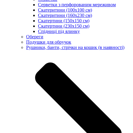
Серветки з перфорованим мереживом
Скатеритини (100х100 см)
Скатеритини (160х230 см)
Скатертини (150х150 см)
Скатертини (230х150 см)
Спідниці під ялинку
Обереги
Подушки для обручок
Рушники, банти, стрічки на кошик (в наявності)