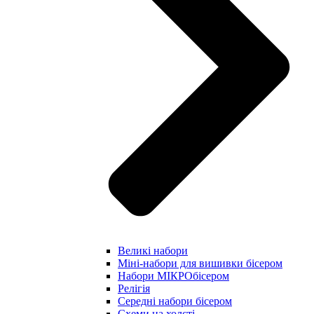
Великі набори
Міні-набори для вишивки бісером
Набори МІКРОбісером
Релігія
Середні набори бісером
Схеми на холсті