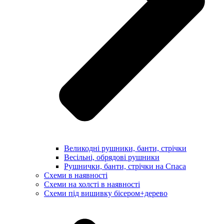
Великодні рушники, банти, стрічки
Весільні, обрядові рушники
Рушнички, банти, стрічки на Спаса
Схеми в наявності
Схеми на холсті в наявності
Схеми під вишивку бісером+дерево