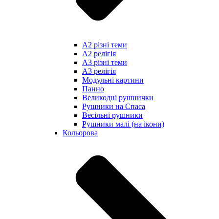
А2 різні теми
А2 релігія
А3 різні теми
А3 релігія
Модульні картини
Панно
Великодні рушнички
Рушники на Спаса
Весільні рушники
Рушники малі (на ікони)
Кольорова