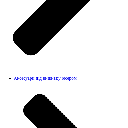
Аксесуари під вишивку бісером