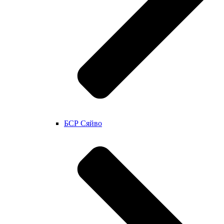
БСР Сяйво