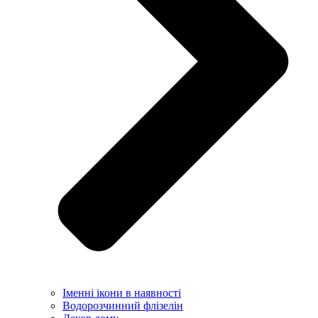
Іменні ікони в наявності
Водорозчинний флізелін