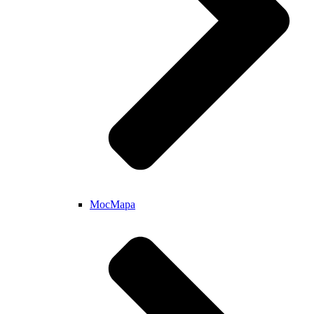
МосМара