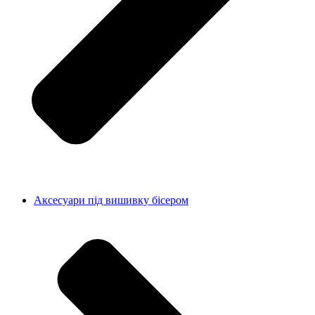
Аксесуари під вишивку бісером