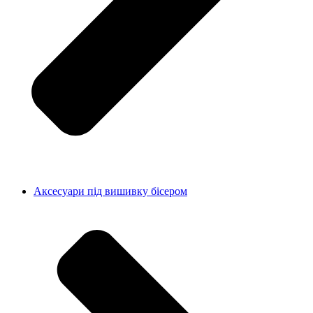
Аксесуари під вишивку бісером