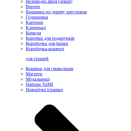
Великодні яйця (декор)
Вертеп
Вишивка по дереву хрестиком
Годинники
Картини
Ключниці
Комоди
Коробки для подарунків
Коробочка для банки
Коробочка-конверт
для грошей
Кошики для смаколиків
Магніти
Медальниці
Набори YuMI
Новорічні іграшки