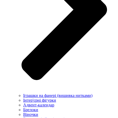
Іграшки на фанері (вишивка нитками)
Інтер'єрні фігурки
Адвент-календар
Брелоки
Віночки