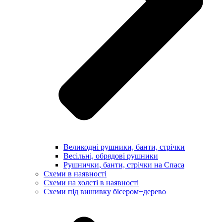
Великодні рушники, банти, стрічки
Весільні, обрядові рушники
Рушнички, банти, стрічки на Спаса
Схеми в наявності
Схеми на холсті в наявності
Схеми під вишивку бісером+дерево