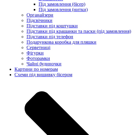
Під замовлення (бісер)
Під замовлення (нитки)
Органайзери
Підсвічники
Підставки під коштушки
Підставки під крашанки та паски (під замовлення)
Підставки під телефон
Подарункова коробка для пляшки
Серветниці
Фігурки
Фоторамки
Чайні будиночки
Картини по номерам
Схеми під вишивку бісером