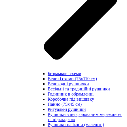
Безрамкові схеми
Великі схеми (75х110 см)
Великодні рушнички
Весільні та традиційні рушники
Годинник в обрамленні
Коробочка під вишивку
Панно (75х45 см)
Ритуальні рушники
Рушники з перфорованим мереживом
та підкладкою
Рушники на ікони (маленькі)