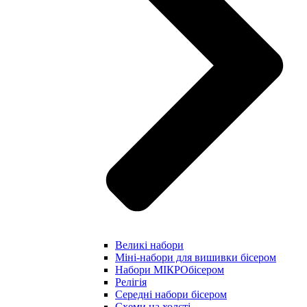
Великі набори
Міні-набори для вишивки бісером
Набори МІКРОбісером
Релігія
Середні набори бісером
Схеми на холсті