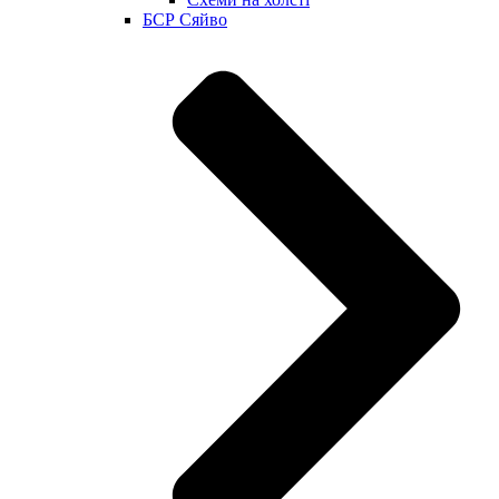
БСР Сяйво