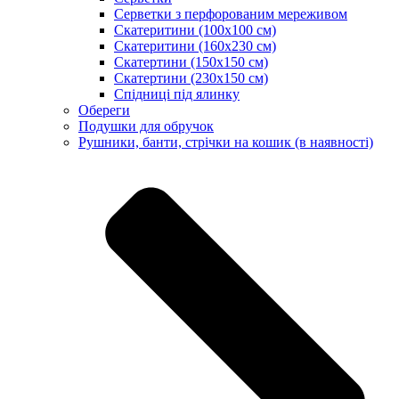
Серветки з перфорованим мереживом
Скатеритини (100х100 см)
Скатеритини (160х230 см)
Скатертини (150х150 см)
Скатертини (230х150 см)
Спідниці під ялинку
Обереги
Подушки для обручок
Рушники, банти, стрічки на кошик (в наявності)