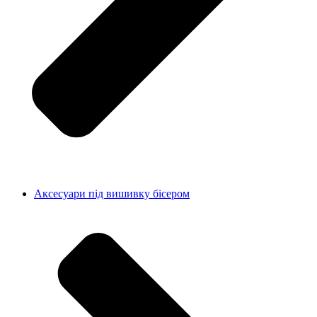
Аксесуари під вишивку бісером