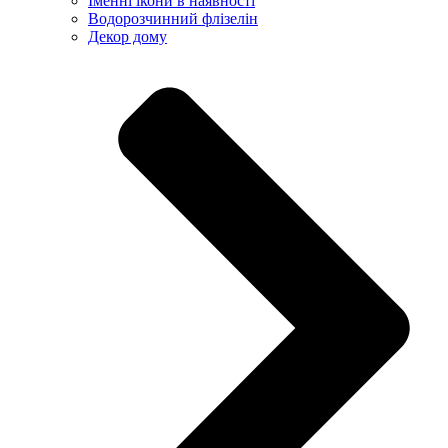
Іменні ікони в наявності
Водорозчинний флізелін
Декор дому