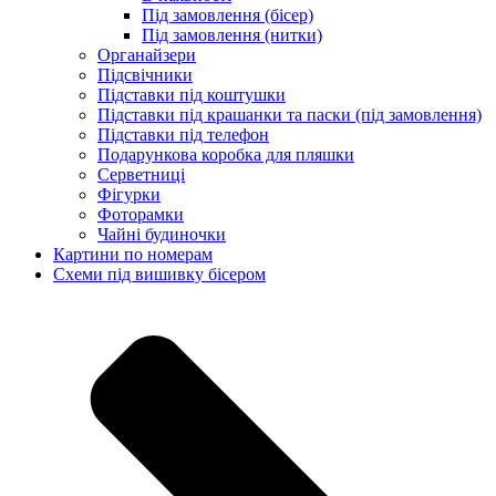
Під замовлення (бісер)
Під замовлення (нитки)
Органайзери
Підсвічники
Підставки під коштушки
Підставки під крашанки та паски (під замовлення)
Підставки під телефон
Подарункова коробка для пляшки
Серветниці
Фігурки
Фоторамки
Чайні будиночки
Картини по номерам
Схеми під вишивку бісером