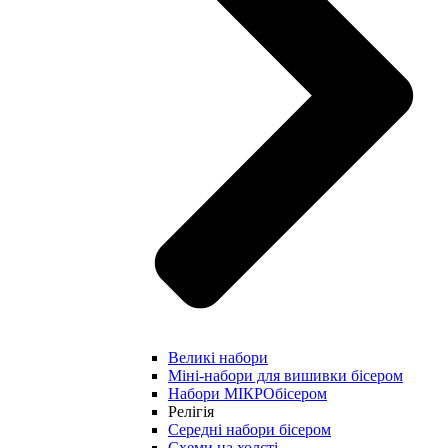
Великі набори
Міні-набори для вишивки бісером
Набори МІКРОбісером
Релігія
Середні набори бісером
Схеми на холсті