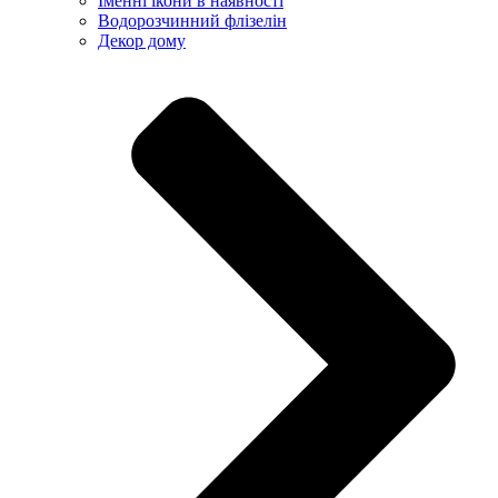
Іменні ікони в наявності
Водорозчинний флізелін
Декор дому