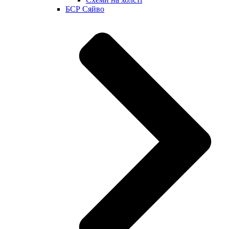
БСР Сяйво