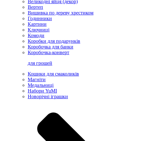
Великодні яйця (декор)
Вертеп
Вишивка по дереву хрестиком
Годинники
Картини
Ключниці
Комоди
Коробки для подарунків
Коробочка для банки
Коробочка-конверт
для грошей
Кошики для смаколиків
Магніти
Медальниці
Набори YuMI
Новорічні іграшки