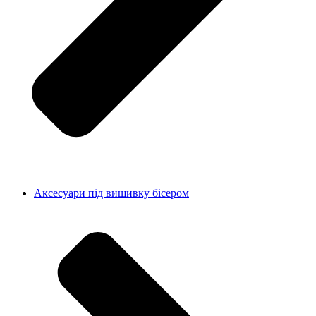
Аксесуари під вишивку бісером