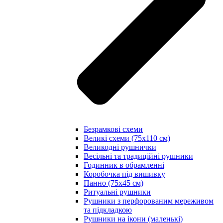
Безрамкові схеми
Великі схеми (75х110 см)
Великодні рушнички
Весільні та традиційні рушники
Годинник в обрамленні
Коробочка під вишивку
Панно (75х45 см)
Ритуальні рушники
Рушники з перфорованим мереживом
та підкладкою
Рушники на ікони (маленькі)