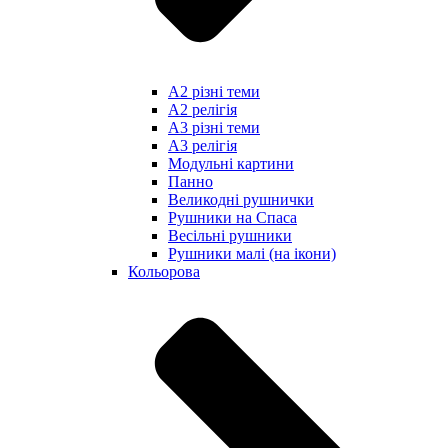
А2 різні теми
А2 релігія
А3 різні теми
А3 релігія
Модульні картини
Панно
Великодні рушнички
Рушники на Спаса
Весільні рушники
Рушники малі (на ікони)
Кольорова