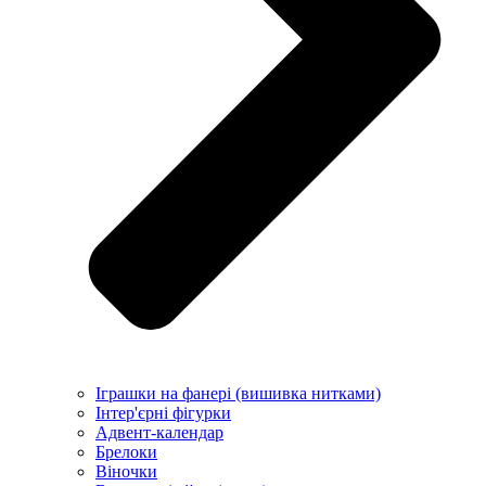
Іграшки на фанері (вишивка нитками)
Інтер'єрні фігурки
Адвент-календар
Брелоки
Віночки