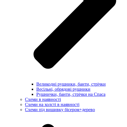
Великодні рушники, банти, стрічки
Весільні, обрядові рушники
Рушнички, банти, стрічки на Спаса
Схеми в наявності
Схеми на холсті в наявності
Схеми під вишивку бісером+дерево