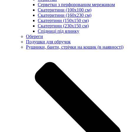
Серветки з перфорованим мереживом
Скатеритини (100х100 см)
Скатеритини (160х230 см)
Скатертини (150х150 см)
Скатертини (230х150 см)
Спідниці під ялинку
Обереги
Подушки для обручок
Рушники, банти, стрічки на кошик (в наявності)