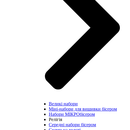
Великі набори
Міні-набори для вишивки бісером
Набори МІКРОбісером
Релігія
Середні набори бісером
Схеми на холсті