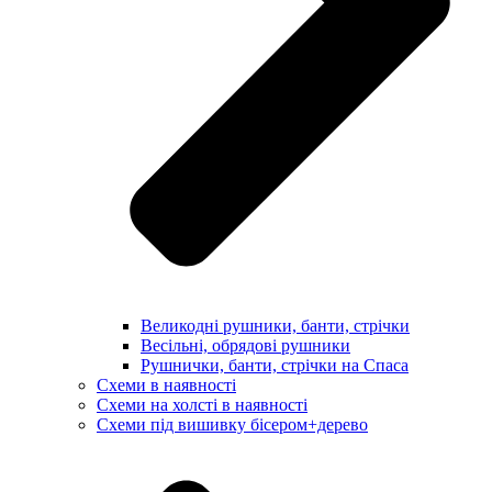
Великодні рушники, банти, стрічки
Весільні, обрядові рушники
Рушнички, банти, стрічки на Спаса
Схеми в наявності
Схеми на холсті в наявності
Схеми під вишивку бісером+дерево