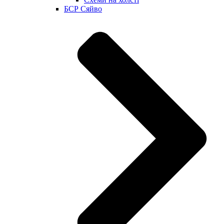
БСР Сяйво