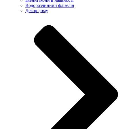
Іменні ікони в наявності
Водорозчинний флізелін
Декор дому