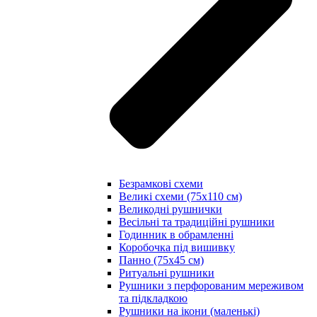
Безрамкові схеми
Великі схеми (75х110 см)
Великодні рушнички
Весільні та традиційні рушники
Годинник в обрамленні
Коробочка під вишивку
Панно (75х45 см)
Ритуальні рушники
Рушники з перфорованим мереживом
та підкладкою
Рушники на ікони (маленькі)