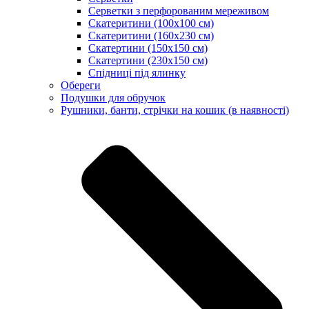
Серветки з перфорованим мереживом
Скатеритини (100х100 см)
Скатеритини (160х230 см)
Скатертини (150х150 см)
Скатертини (230х150 см)
Спідниці під ялинку
Обереги
Подушки для обручок
Рушники, банти, стрічки на кошик (в наявності)