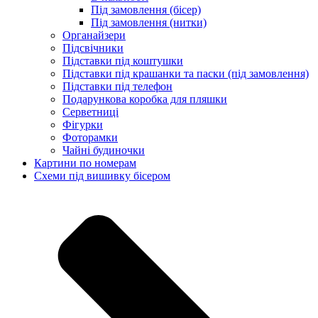
Під замовлення (бісер)
Під замовлення (нитки)
Органайзери
Підсвічники
Підставки під коштушки
Підставки під крашанки та паски (під замовлення)
Підставки під телефон
Подарункова коробка для пляшки
Серветниці
Фігурки
Фоторамки
Чайні будиночки
Картини по номерам
Схеми під вишивку бісером