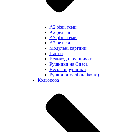
А2 різні теми
А2 релігія
А3 різні теми
А3 релігія
Модульні картини
Панно
Великодні рушнички
Рушники на Спаса
Весільні рушники
Рушники малі (на ікони)
Кольорова