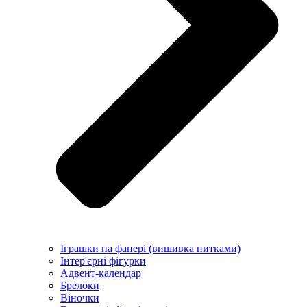
Іграшки на фанері (вишивка нитками)
Інтер'єрні фігурки
Адвент-календар
Брелоки
Віночки