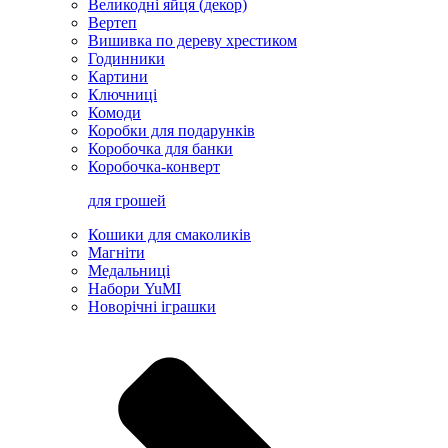
Великодні яйця (декор)
Вертеп
Вишивка по дереву хрестиком
Годинники
Картини
Ключниці
Комоди
Коробки для подарунків
Коробочка для банки
Коробочка-конверт
для грошей
Кошики для смаколиків
Магніти
Медальниці
Набори YuMI
Новорічні іграшки