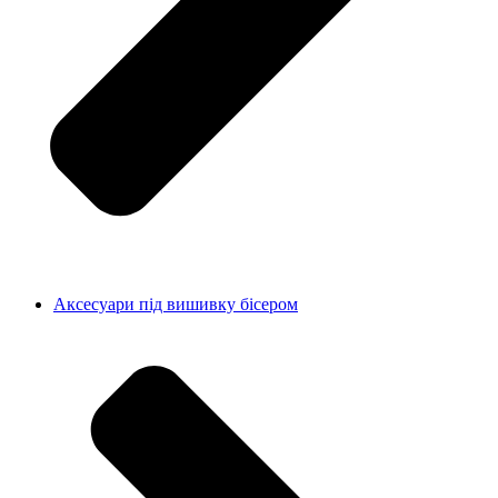
Аксесуари під вишивку бісером