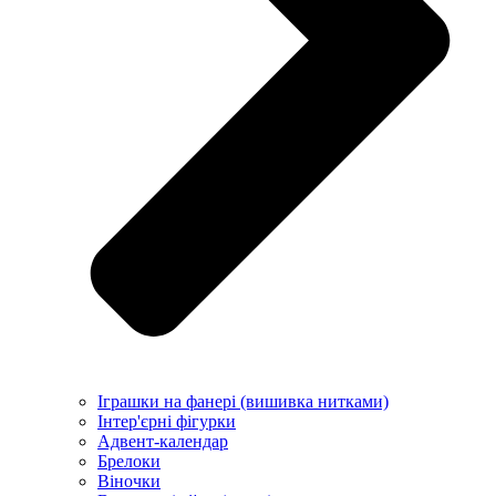
Іграшки на фанері (вишивка нитками)
Інтер'єрні фігурки
Адвент-календар
Брелоки
Віночки