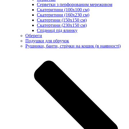
Серветки з перфорованим мереживом
Скатеритини (100х100 см)
Скатеритини (160х230 см)
Скатертини (150х150 см)
Скатертини (230х150 см)
Спідниці під ялинку
Обереги
Подушки для обручок
Рушники, банти, стрічки на кошик (в наявності)