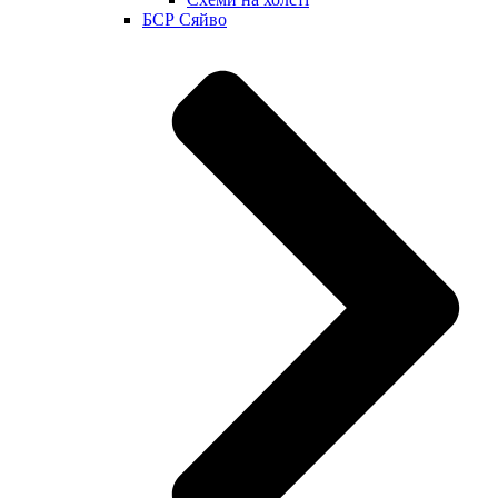
БСР Сяйво