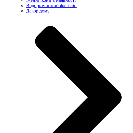
Іменні ікони в наявності
Водорозчинний флізелін
Декор дому