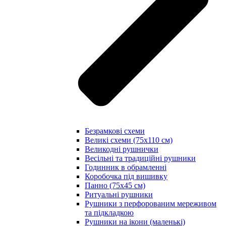
Безрамкові схеми
Великі схеми (75х110 см)
Великодні рушнички
Весільні та традиційні рушники
Годинник в обрамленні
Коробочка під вишивку
Панно (75х45 см)
Ритуальні рушники
Рушники з перфорованим мереживом
та підкладкою
Рушники на ікони (маленькі)