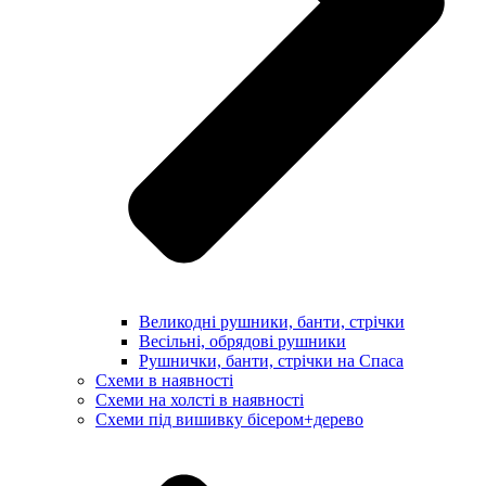
Великодні рушники, банти, стрічки
Весільні, обрядові рушники
Рушнички, банти, стрічки на Спаса
Схеми в наявності
Схеми на холсті в наявності
Схеми під вишивку бісером+дерево