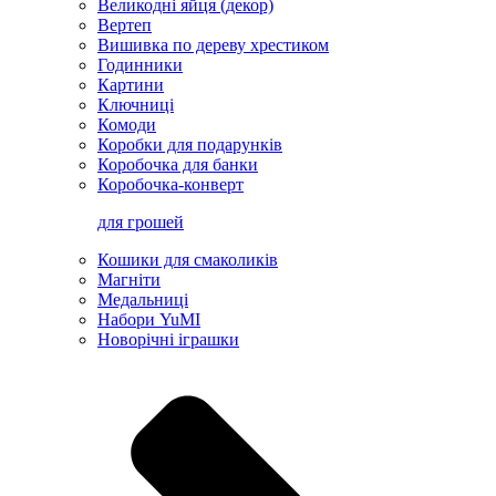
Великодні яйця (декор)
Вертеп
Вишивка по дереву хрестиком
Годинники
Картини
Ключниці
Комоди
Коробки для подарунків
Коробочка для банки
Коробочка-конверт
для грошей
Кошики для смаколиків
Магніти
Медальниці
Набори YuMI
Новорічні іграшки