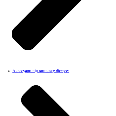
Аксесуари під вишивку бісером