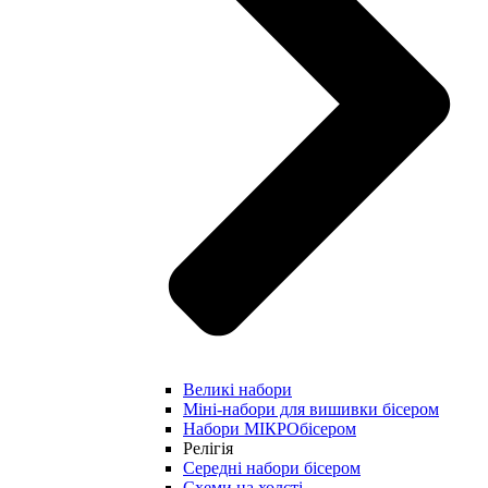
Великі набори
Міні-набори для вишивки бісером
Набори МІКРОбісером
Релігія
Середні набори бісером
Схеми на холсті