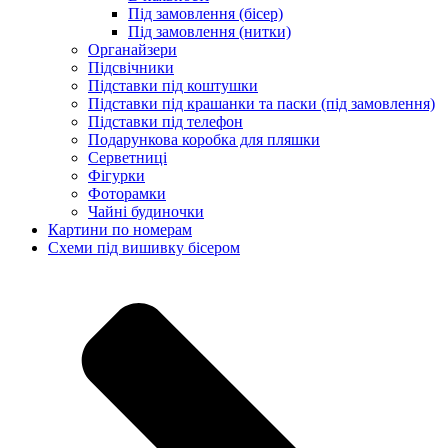
Під замовлення (бісер)
Під замовлення (нитки)
Органайзери
Підсвічники
Підставки під коштушки
Підставки під крашанки та паски (під замовлення)
Підставки під телефон
Подарункова коробка для пляшки
Серветниці
Фігурки
Фоторамки
Чайні будиночки
Картини по номерам
Схеми під вишивку бісером