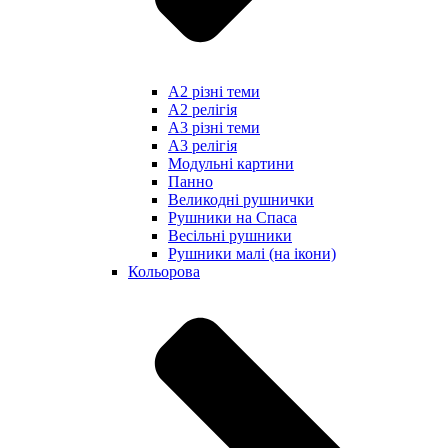
А2 різні теми
А2 релігія
А3 різні теми
А3 релігія
Модульні картини
Панно
Великодні рушнички
Рушники на Спаса
Весільні рушники
Рушники малі (на ікони)
Кольорова