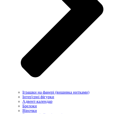
Іграшки на фанері (вишивка нитками)
Інтер'єрні фігурки
Адвент-календар
Брелоки
Віночки