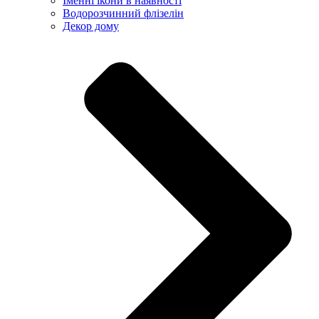
Іменні ікони в наявності
Водорозчинний флізелін
Декор дому