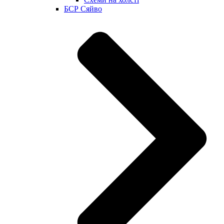
БСР Сяйво