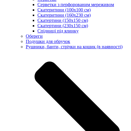
Серветки з перфорованим мереживом
Скатеритини (100х100 см)
Скатеритини (160х230 см)
Скатертини (150х150 см)
Скатертини (230х150 см)
Спідниці під ялинку
Обереги
Подушки для обручок
Рушники, банти, стрічки на кошик (в наявності)