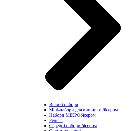
Великі набори
Міні-набори для вишивки бісером
Набори МІКРОбісером
Релігія
Середні набори бісером
Схеми на холсті