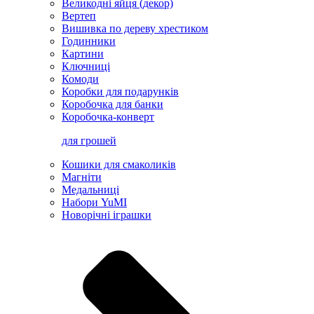
Великодні яйця (декор)
Вертеп
Вишивка по дереву хрестиком
Годинники
Картини
Ключниці
Комоди
Коробки для подарунків
Коробочка для банки
Коробочка-конверт
для грошей
Кошики для смаколиків
Магніти
Медальниці
Набори YuMI
Новорічні іграшки