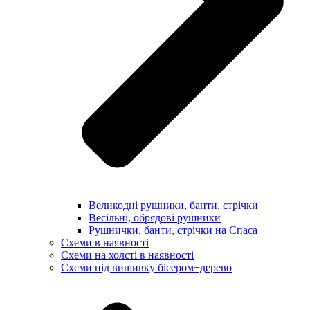
Великодні рушники, банти, стрічки
Весільні, обрядові рушники
Рушнички, банти, стрічки на Спаса
Схеми в наявності
Схеми на холсті в наявності
Схеми під вишивку бісером+дерево