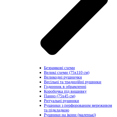
Безрамкові схеми
Великі схеми (75х110 см)
Великодні рушнички
Весільні та традиційні рушники
Годинник в обрамленні
Коробочка під вишивку
Панно (75х45 см)
Ритуальні рушники
Рушники з перфорованим мереживом
та підкладкою
Рушники на ікони (маленькі)