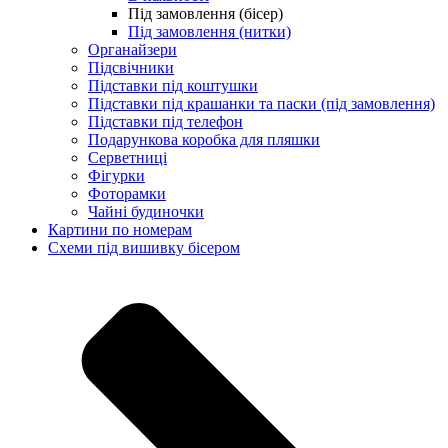
Під замовлення (бісер)
Під замовлення (нитки)
Органайзери
Підсвічники
Підставки під коштушки
Підставки під крашанки та паски (під замовлення)
Підставки під телефон
Подарункова коробка для пляшки
Серветниці
Фігурки
Фоторамки
Чайні будиночки
Картини по номерам
Схеми під вишивку бісером