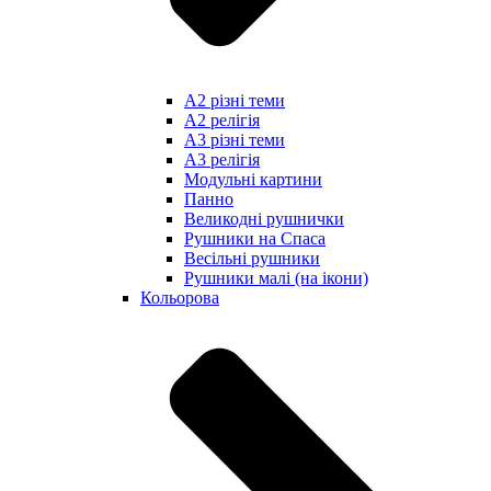
А2 різні теми
А2 релігія
А3 різні теми
А3 релігія
Модульні картини
Панно
Великодні рушнички
Рушники на Спаса
Весільні рушники
Рушники малі (на ікони)
Кольорова