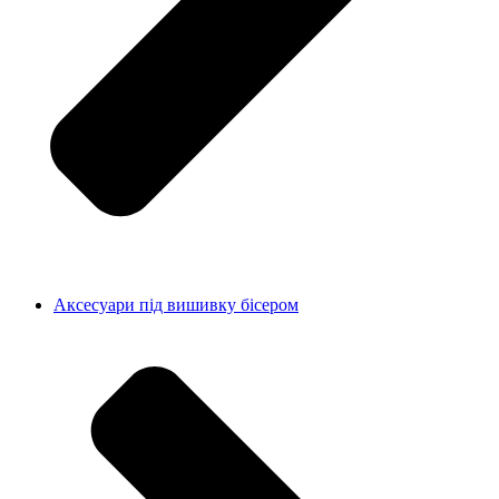
Аксесуари під вишивку бісером