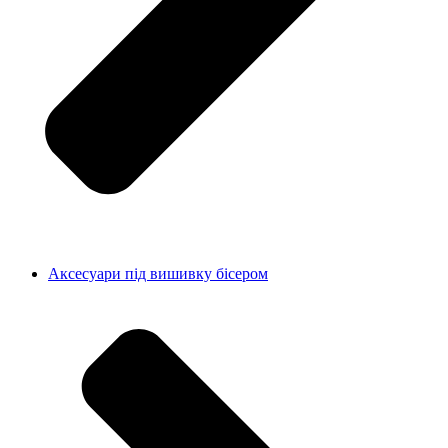
Аксесуари під вишивку бісером