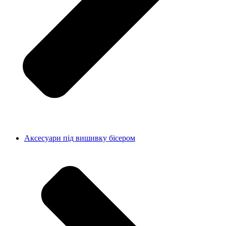
Аксесуари під вишивку бісером