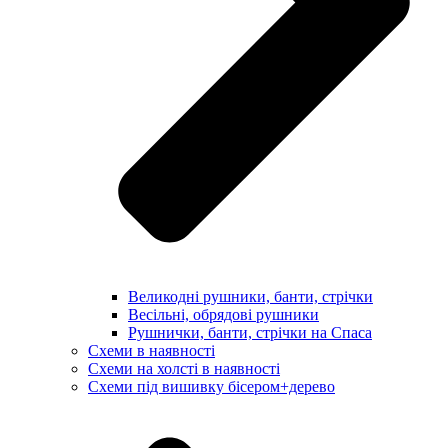
Великодні рушники, банти, стрічки
Весільні, обрядові рушники
Рушнички, банти, стрічки на Спаса
Схеми в наявності
Схеми на холсті в наявності
Схеми під вишивку бісером+дерево