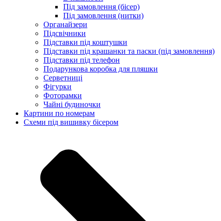
Під замовлення (бісер)
Під замовлення (нитки)
Органайзери
Підсвічники
Підставки під коштушки
Підставки під крашанки та паски (під замовлення)
Підставки під телефон
Подарункова коробка для пляшки
Серветниці
Фігурки
Фоторамки
Чайні будиночки
Картини по номерам
Схеми під вишивку бісером