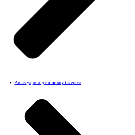
Аксесуари під вишивку бісером