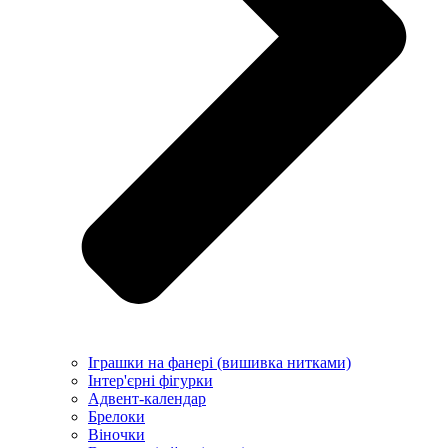
Іграшки на фанері (вишивка нитками)
Інтер'єрні фігурки
Адвент-календар
Брелоки
Віночки