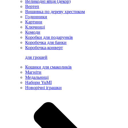
Великодні яйця (декор)
Вертеп
Вишивка по дереву хрестиком
Годинники
Картини
Ключниці
Комоди
Коробки для подарунків
Коробочка для банки
Коробочка-конверт
для грошей
Кошики для смаколиків
Магніти
Медальниці
Набори YuMI
Новорічні іграшки