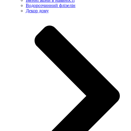
Іменні ікони в наявності
Водорозчинний флізелін
Декор дому