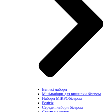
Великі набори
Міні-набори для вишивки бісером
Набори МІКРОбісером
Релігія
Середні набори бісером
Схеми на холсті