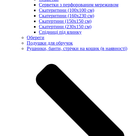
Серветки з перфорованим мереживом
Скатеритини (100х100 см)
Скатеритини (160х230 см)
Скатертини (150х150 см)
Скатертини (230х150 см)
Спідниці під ялинку
Обереги
Подушки для обручок
Рушники, банти, стрічки на кошик (в наявності)