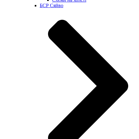
БСР Сяйво