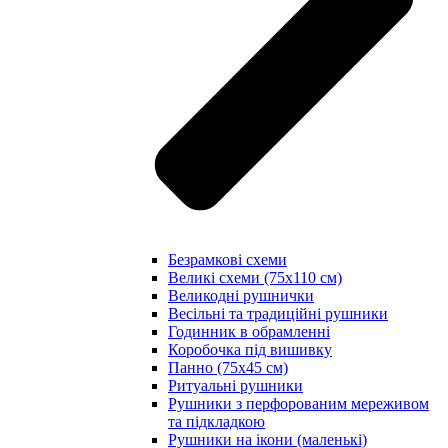
Безрамкові схеми
Великі схеми (75х110 см)
Великодні рушнички
Весільні та традиційні рушники
Годинник в обрамленні
Коробочка під вишивку
Панно (75х45 см)
Ритуальні рушники
Рушники з перфорованим мереживом
та підкладкою
Рушники на ікони (маленькі)