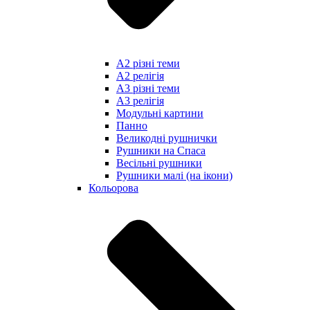
А2 різні теми
А2 релігія
А3 різні теми
А3 релігія
Модульні картини
Панно
Великодні рушнички
Рушники на Спаса
Весільні рушники
Рушники малі (на ікони)
Кольорова