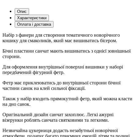
Опис
Характеристики
Оплата і доставка
Набір з фанери для створення тематичного новорічного
кошику для смаколиків, який має вишиватись бісером.
Бічні пластини санчат мають вишиватись з однієї зовнішньої
сторони.
Для оформлення внутрішньої поверхні вишивки у наборі
передбачений фігурний фетр.
Фетр має приклеюватись до внутрішньої сторони бічної
частини санок на клей сильної фіксації.
Також у набір входить прямокутний фетр, який можна класти
на дно санок.
Оригінальний дизайн санчат захоплює. Легкі ажурні
візерунки роблять санчата святковими та легкими.
Незвичайна цукерниця додасть незабутньої новорічної
атмосфери, подарує багато приємних емоцій дітям та родині.