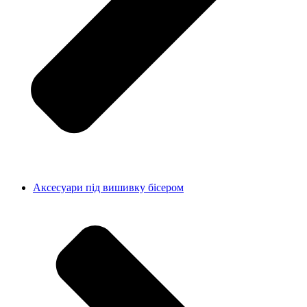
Аксесуари під вишивку бісером