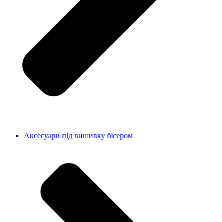
Аксесуари під вишивку бісером