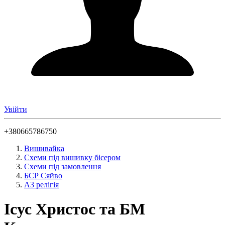
Увійти
+380665786750
Вишивайка
Схеми під вишивку бісером
Схеми під замовлення
БСР Сяйво
А3 релігія
Ісус Христос та БМ