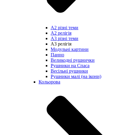
А2 різні теми
А2 релігія
А3 різні теми
А3 релігія
Модульні картини
Панно
Великодні рушнички
Рушники на Спаса
Весільні рушники
Рушники малі (на ікони)
Кольорова