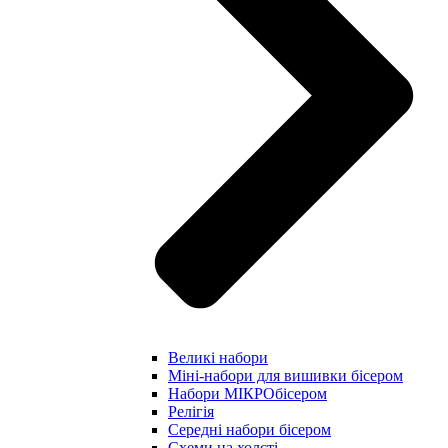
Великі набори
Міні-набори для вишивки бісером
Набори МІКРОбісером
Релігія
Середні набори бісером
Схеми на холсті