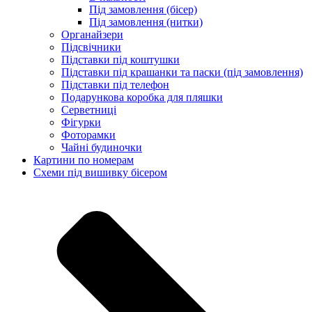
Під замовлення (бісер)
Під замовлення (нитки)
Органайзери
Підсвічники
Підставки під коштушки
Підставки під крашанки та паски (під замовлення)
Підставки під телефон
Подарункова коробка для пляшки
Серветниці
Фігурки
Фоторамки
Чайні будиночки
Картини по номерам
Схеми під вишивку бісером