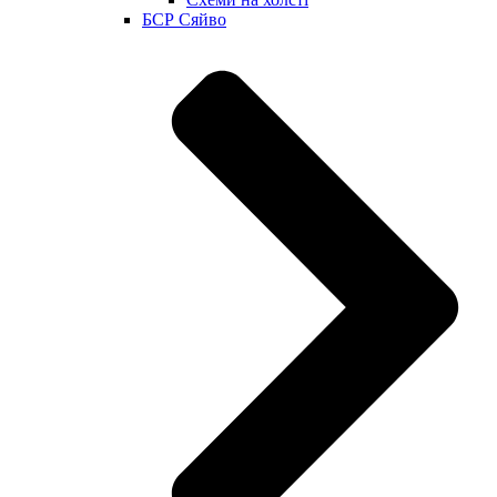
БСР Сяйво