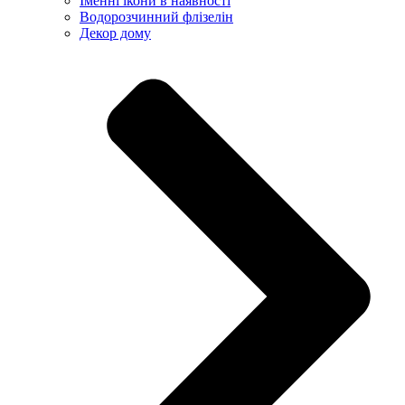
Іменні ікони в наявності
Водорозчинний флізелін
Декор дому