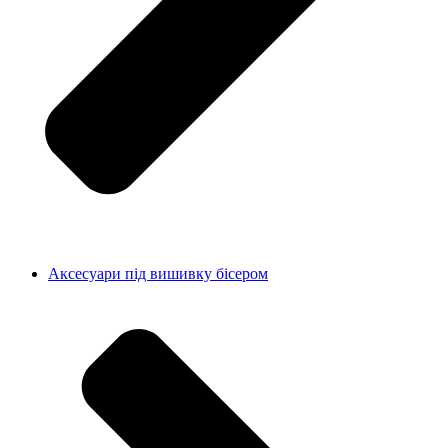
Аксесуари під вишивку бісером