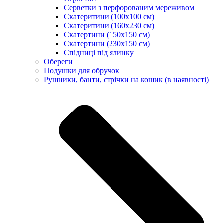
Серветки з перфорованим мереживом
Скатеритини (100х100 см)
Скатеритини (160х230 см)
Скатертини (150х150 см)
Скатертини (230х150 см)
Спідниці під ялинку
Обереги
Подушки для обручок
Рушники, банти, стрічки на кошик (в наявності)