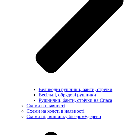
Великодні рушники, банти, стрічки
Весільні, обрядові рушники
Рушнички, банти, стрічки на Спаса
Схеми в наявності
Схеми на холсті в наявності
Схеми під вишивку бісером+дерево