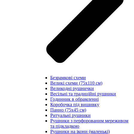
Безрамкові схеми
Великі схеми (75х110 см)
Великодні рушнички
Весільні та традиційні рушники
Годинник в обрамленні
Коробочка під вишивку
Панно (75х45 см)
Ритуальні рушники
Рушники з перфорованим мереживом
та підкладкою
Рушники на ікони (маленькі)