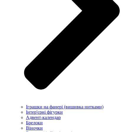
Іграшки на фанері (вишивка нитками)
Інтер'єрні фігурки
Адвент-календар
Брелоки
Віночки