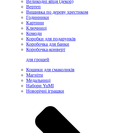
Великодні яйця (декор)
Вертеп
Вишивка по дереву хрестиком
Годинники
Картини
Ключниці
Комоди
Коробки для подарунків
Коробочка для банки
Коробочка-конверт
для грошей
Кошики для смаколиків
Магніти
Медальниці
Набори YuMI
Новорічні іграшки