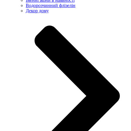
Іменні ікони в наявності
Водорозчинний флізелін
Декор дому