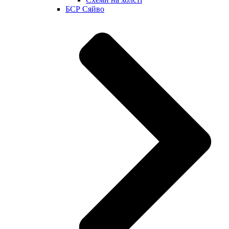
БСР Сяйво