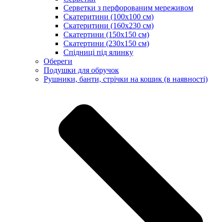
Серветки з перфорованим мереживом
Скатеритини (100х100 см)
Скатеритини (160х230 см)
Скатертини (150х150 см)
Скатертини (230х150 см)
Спідниці під ялинку
Обереги
Подушки для обручок
Рушники, банти, стрічки на кошик (в наявності)