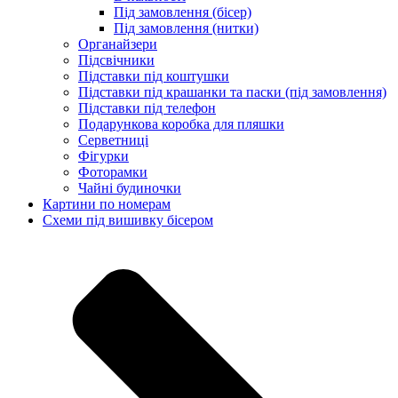
Під замовлення (бісер)
Під замовлення (нитки)
Органайзери
Підсвічники
Підставки під коштушки
Підставки під крашанки та паски (під замовлення)
Підставки під телефон
Подарункова коробка для пляшки
Серветниці
Фігурки
Фоторамки
Чайні будиночки
Картини по номерам
Схеми під вишивку бісером