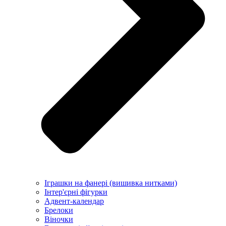
Іграшки на фанері (вишивка нитками)
Інтер'єрні фігурки
Адвент-календар
Брелоки
Віночки