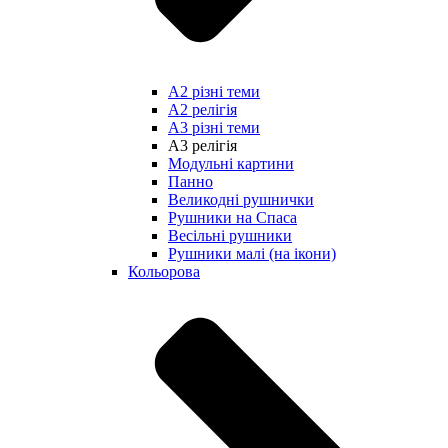
А2 різні теми
А2 релігія
А3 різні теми
А3 релігія
Модульні картини
Панно
Великодні рушнички
Рушники на Спаса
Весільні рушники
Рушники малі (на ікони)
Кольорова