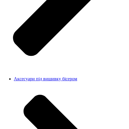
Аксесуари під вишивку бісером