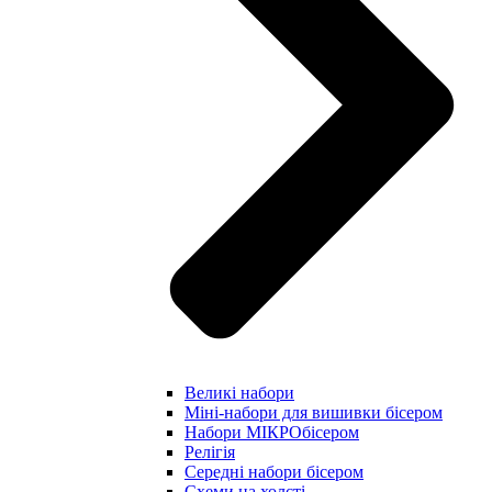
Великі набори
Міні-набори для вишивки бісером
Набори МІКРОбісером
Релігія
Середні набори бісером
Схеми на холсті