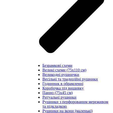
Безрамкові схеми
Великі схеми (75х110 см)
Великодні рушнички
Весільні та традиційні рушники
Годинник в обрамленні
Коробочка під вишивку
Панно (75х45 см)
Ритуальні рушники
Рушники з перфорованим мереживом
та підкладкою
Рушники на ікони (маленькі)