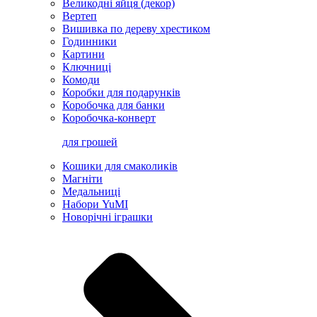
Великодні яйця (декор)
Вертеп
Вишивка по дереву хрестиком
Годинники
Картини
Ключниці
Комоди
Коробки для подарунків
Коробочка для банки
Коробочка-конверт
для грошей
Кошики для смаколиків
Магніти
Медальниці
Набори YuMI
Новорічні іграшки