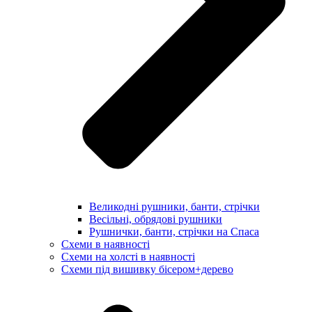
Великодні рушники, банти, стрічки
Весільні, обрядові рушники
Рушнички, банти, стрічки на Спаса
Схеми в наявності
Схеми на холсті в наявності
Схеми під вишивку бісером+дерево