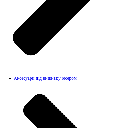
Аксесуари під вишивку бісером