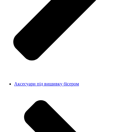
Аксесуари під вишивку бісером