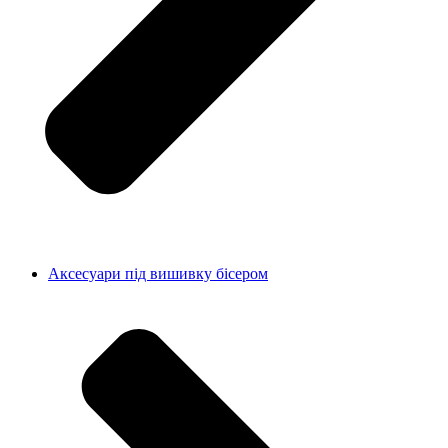
Аксесуари під вишивку бісером