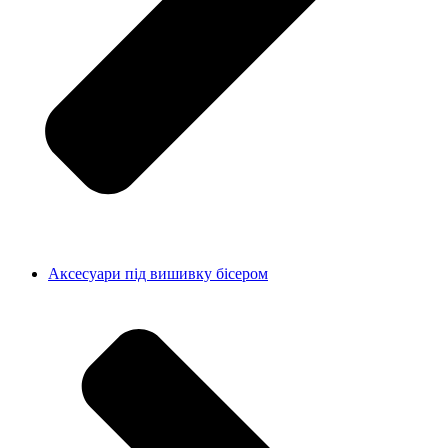
Аксесуари під вишивку бісером