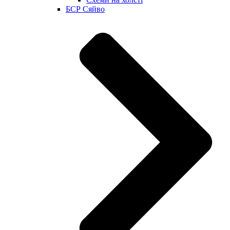
БСР Сяйво