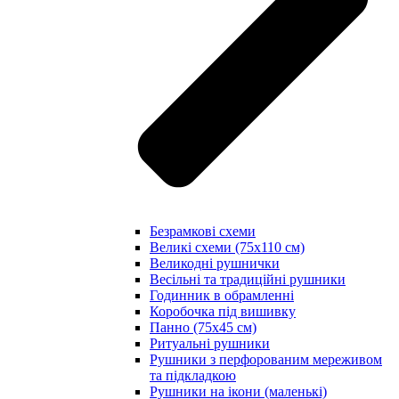
Безрамкові схеми
Великі схеми (75х110 см)
Великодні рушнички
Весільні та традиційні рушники
Годинник в обрамленні
Коробочка під вишивку
Панно (75х45 см)
Ритуальні рушники
Рушники з перфорованим мереживом
та підкладкою
Рушники на ікони (маленькі)