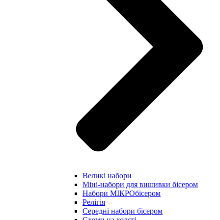
Великі набори
Міні-набори для вишивки бісером
Набори МІКРОбісером
Релігія
Середні набори бісером
Схеми на холсті