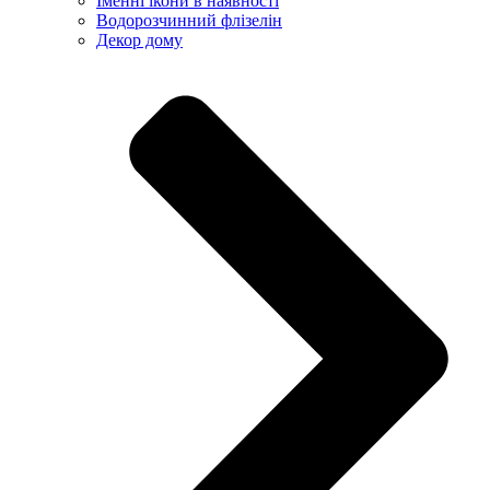
Іменні ікони в наявності
Водорозчинний флізелін
Декор дому