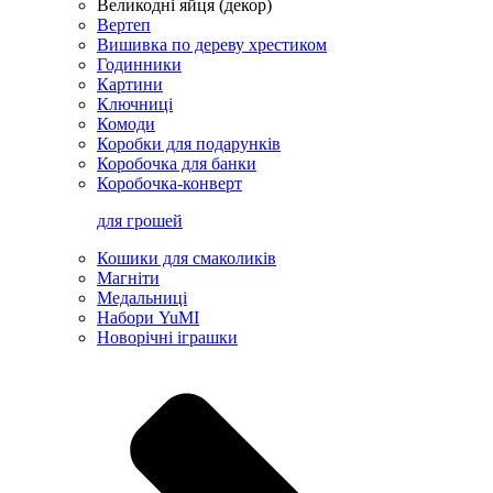
Великодні яйця (декор)
Вертеп
Вишивка по дереву хрестиком
Годинники
Картини
Ключниці
Комоди
Коробки для подарунків
Коробочка для банки
Коробочка-конверт
для грошей
Кошики для смаколиків
Магніти
Медальниці
Набори YuMI
Новорічні іграшки