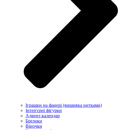
Іграшки на фанері (вишивка нитками)
Інтер'єрні фігурки
Адвент-календар
Брелоки
Віночки