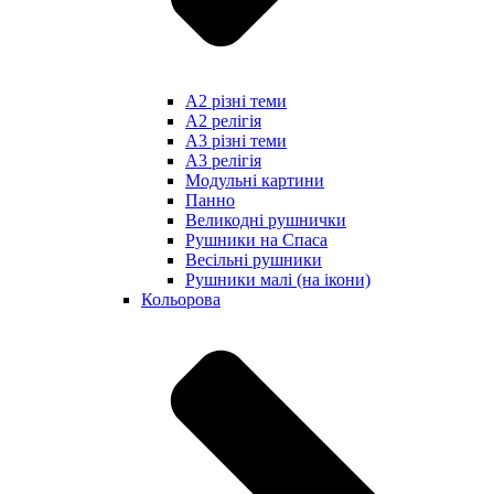
А2 різні теми
А2 релігія
А3 різні теми
А3 релігія
Модульні картини
Панно
Великодні рушнички
Рушники на Спаса
Весільні рушники
Рушники малі (на ікони)
Кольорова