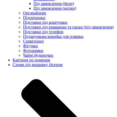
Під замовлення (бісер)
Під замовлення (нитки)
Органайзери
Підсвічники
Підставки під коштушки
Підставки під крашанки та паски (під замовлення)
Підставки під телефон
Подарункова коробка для пляшки
Серветниці
Фігурки
Фоторамки
Чайні будиночки
Картини по номерам
Схеми під вишивку бісером