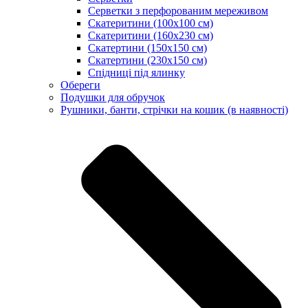
Серветки з перфорованим мереживом
Скатеритини (100х100 см)
Скатеритини (160х230 см)
Скатертини (150х150 см)
Скатертини (230х150 см)
Спідниці під ялинку
Обереги
Подушки для обручок
Рушники, банти, стрічки на кошик (в наявності)