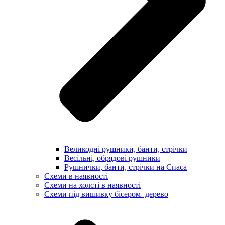
Великодні рушники, банти, стрічки
Весільні, обрядові рушники
Рушнички, банти, стрічки на Спаса
Схеми в наявності
Схеми на холсті в наявності
Схеми під вишивку бісером+дерево