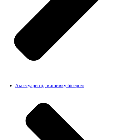
Аксесуари під вишивку бісером