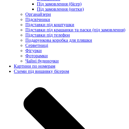
Під замовлення (бісер)
Під замовлення (нитки)
Органайзери
Підсвічники
Підставки під коштушки
Підставки під крашанки та паски (під замовлення)
Підставки під телефон
Подарункова коробка для пляшки
Серветниці
Фігурки
Фоторамки
Чайні будиночки
Картини по номерам
Схеми під вишивку бісером