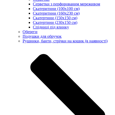
Серветки з перфорованим мереживом
Скатеритини (100х100 см)
Скатеритини (160х230 см)
Скатертини (150х150 см)
Скатертини (230х150 см)
Спідниці під ялинку
Обереги
Подушки для обручок
Рушники, банти, стрічки на кошик (в наявності)