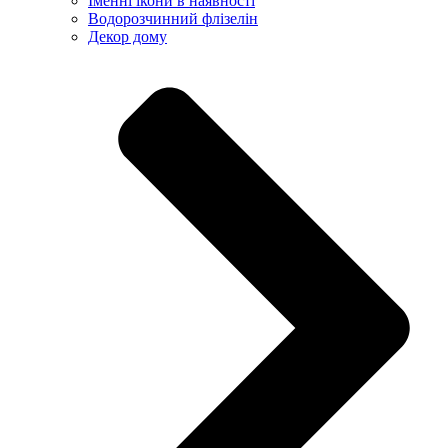
Іменні ікони в наявності
Водорозчинний флізелін
Декор дому