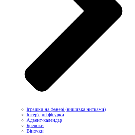
Іграшки на фанері (вишивка нитками)
Інтер'єрні фігурки
Адвент-календар
Брелоки
Віночки