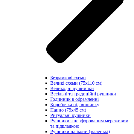
Безрамкові схеми
Великі схеми (75х110 см)
Великодні рушнички
Весільні та традиційні рушники
Годинник в обрамленні
Коробочка під вишивку
Панно (75х45 см)
Ритуальні рушники
Рушники з перфорованим мереживом
та підкладкою
Рушники на ікони (маленькі)