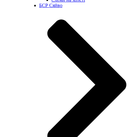
БСР Сяйво