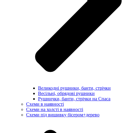
Великодні рушники, банти, стрічки
Весільні, обрядові рушники
Рушнички, банти, стрічки на Спаса
Схеми в наявності
Схеми на холсті в наявності
Схеми під вишивку бісером+дерево