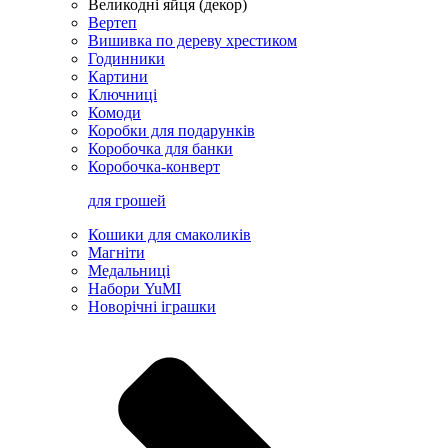
Великодні яйця (декор)
Вертеп
Вишивка по дереву хрестиком
Годинники
Картини
Ключниці
Комоди
Коробки для подарунків
Коробочка для банки
Коробочка-конверт
для грошей
Кошики для смаколиків
Магніти
Медальниці
Набори YuMI
Новорічні іграшки