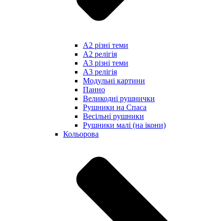
А2 різні теми
А2 релігія
А3 різні теми
А3 релігія
Модульні картини
Панно
Великодні рушнички
Рушники на Спаса
Весільні рушники
Рушники малі (на ікони)
Кольорова