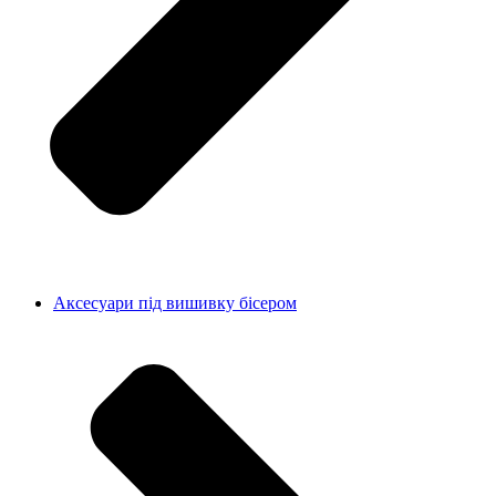
Аксесуари під вишивку бісером