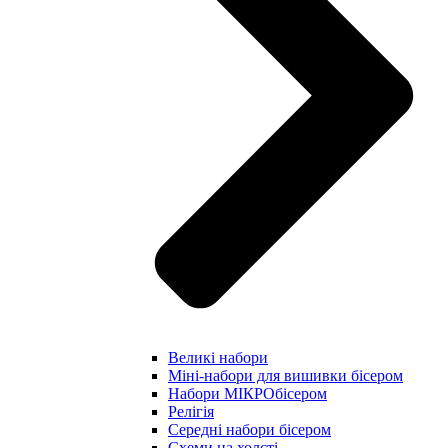
Великі набори
Міні-набори для вишивки бісером
Набори МІКРОбісером
Релігія
Середні набори бісером
Схеми на холсті