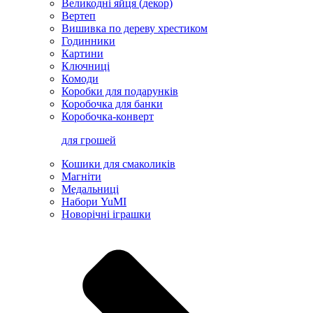
Великодні яйця (декор)
Вертеп
Вишивка по дереву хрестиком
Годинники
Картини
Ключниці
Комоди
Коробки для подарунків
Коробочка для банки
Коробочка-конверт
для грошей
Кошики для смаколиків
Магніти
Медальниці
Набори YuMI
Новорічні іграшки