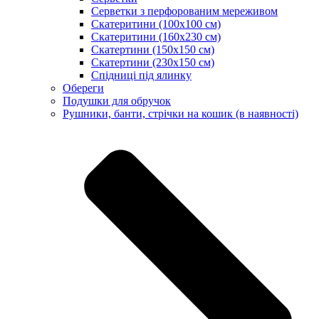
Серветки з перфорованим мереживом
Скатеритини (100х100 см)
Скатеритини (160х230 см)
Скатертини (150х150 см)
Скатертини (230х150 см)
Спідниці під ялинку
Обереги
Подушки для обручок
Рушники, банти, стрічки на кошик (в наявності)