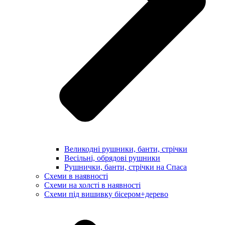
Великодні рушники, банти, стрічки
Весільні, обрядові рушники
Рушнички, банти, стрічки на Спаса
Схеми в наявності
Схеми на холсті в наявності
Схеми під вишивку бісером+дерево