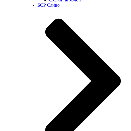
БСР Сяйво