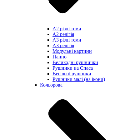
А2 різні теми
А2 релігія
А3 різні теми
А3 релігія
Модульні картини
Панно
Великодні рушнички
Рушники на Спаса
Весільні рушники
Рушники малі (на ікони)
Кольорова