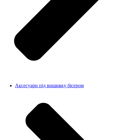
Аксесуари під вишивку бісером