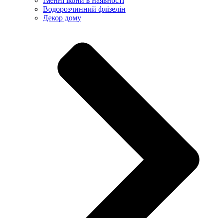
Іменні ікони в наявності
Водорозчинний флізелін
Декор дому