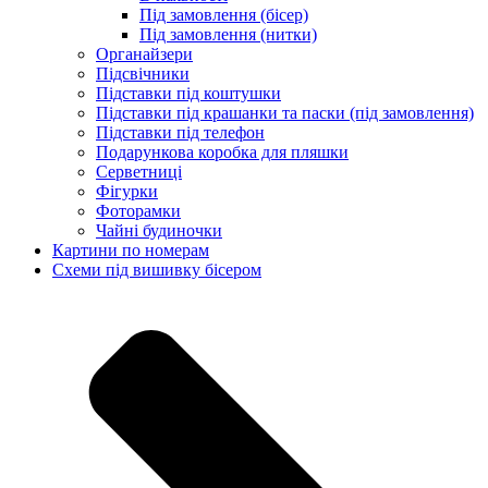
Під замовлення (бісер)
Під замовлення (нитки)
Органайзери
Підсвічники
Підставки під коштушки
Підставки під крашанки та паски (під замовлення)
Підставки під телефон
Подарункова коробка для пляшки
Серветниці
Фігурки
Фоторамки
Чайні будиночки
Картини по номерам
Схеми під вишивку бісером