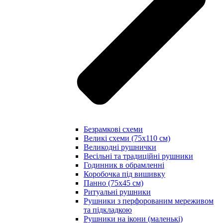
Безрамкові схеми
Великі схеми (75х110 см)
Великодні рушнички
Весільні та традиційні рушники
Годинник в обрамленні
Коробочка під вишивку
Панно (75х45 см)
Ритуальні рушники
Рушники з перфорованим мереживом
та підкладкою
Рушники на ікони (маленькі)