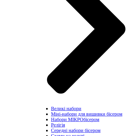
Великі набори
Міні-набори для вишивки бісером
Набори МІКРОбісером
Релігія
Середні набори бісером
Схеми на холсті