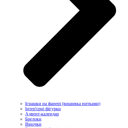
Іграшки на фанері (вишивка нитками)
Інтер'єрні фігурки
Адвент-календар
Брелоки
Віночки