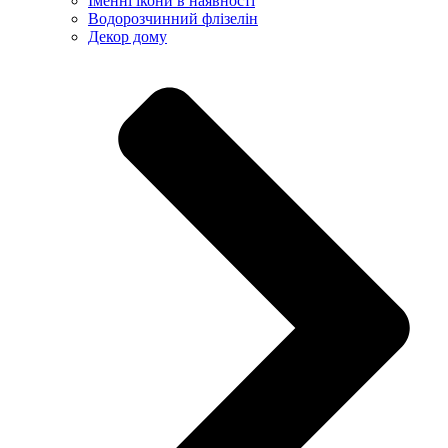
Іменні ікони в наявності
Водорозчинний флізелін
Декор дому