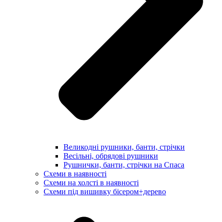
Великодні рушники, банти, стрічки
Весільні, обрядові рушники
Рушнички, банти, стрічки на Спаса
Схеми в наявності
Схеми на холсті в наявності
Схеми під вишивку бісером+дерево