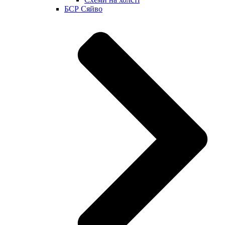
БСР Сяйво