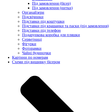
Під замовлення (бісер)
Під замовлення (нитки)
Органайзери
Підсвічники
Підставки під коштушки
Підставки під крашанки та паски (під замовлення)
Підставки під телефон
Подарункова коробка для пляшки
Серветниці
Фігурки
Фоторамки
Чайні будиночки
Картини по номерам
Схеми під вишивку бісером