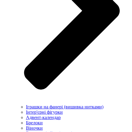
Іграшки на фанері (вишивка нитками)
Інтер'єрні фігурки
Адвент-календар
Брелоки
Віночки