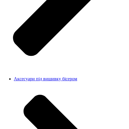
Аксесуари під вишивку бісером