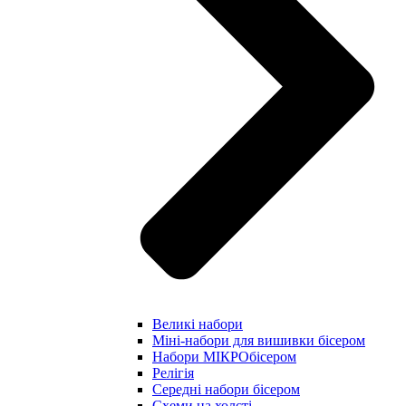
Великі набори
Міні-набори для вишивки бісером
Набори МІКРОбісером
Релігія
Середні набори бісером
Схеми на холсті