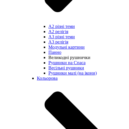
А2 різні теми
А2 релігія
А3 різні теми
А3 релігія
Модульні картини
Панно
Великодні рушнички
Рушники на Спаса
Весільні рушники
Рушники малі (на ікони)
Кольорова