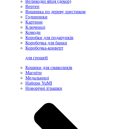
Великодні яйця (декор)
Вертеп
Вишивка по дереву хрестиком
Годинники
Картини
Ключниці
Комоди
Коробки для подарунків
Коробочка для банки
Коробочка-конверт
для грошей
Кошики для смаколиків
Магніти
Медальниці
Набори YuMI
Новорічні іграшки