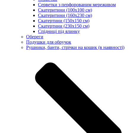
Серветки з перфорованим мереживом
Скатеритини (100х100 см)
Скатеритини (160х230 см)
Скатертини (150х150 см)
Скатертини (230х150 см)
Спідниці під ялинку
Обереги
Подушки для обручок
Рушники, банти, стрічки на кошик (в наявності)