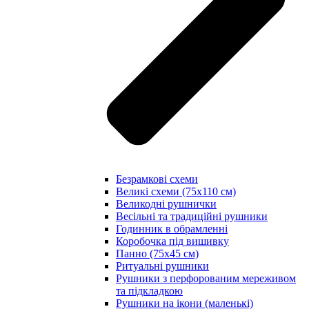
Безрамкові схеми
Великі схеми (75х110 см)
Великодні рушнички
Весільні та традиційні рушники
Годинник в обрамленні
Коробочка під вишивку
Панно (75х45 см)
Ритуальні рушники
Рушники з перфорованим мереживом
та підкладкою
Рушники на ікони (маленькі)