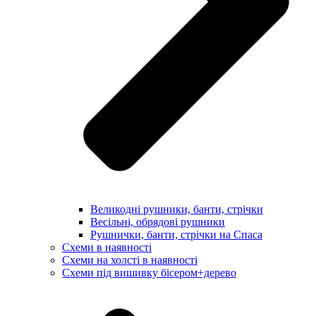
Великодні рушники, банти, стрічки
Весільні, обрядові рушники
Рушнички, банти, стрічки на Спаса
Схеми в наявності
Схеми на холсті в наявності
Схеми під вишивку бісером+дерево