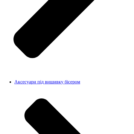
Аксесуари під вишивку бісером