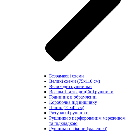
Безрамкові схеми
Великі схеми (75х110 см)
Великодні рушнички
Весільні та традиційні рушники
Годинник в обрамленні
Коробочка під вишивку
Панно (75х45 см)
Ритуальні рушники
Рушники з перфорованим мереживом
та підкладкою
Рушники на ікони (маленькі)