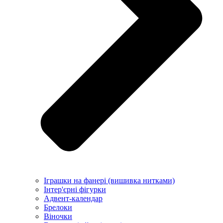
Іграшки на фанері (вишивка нитками)
Інтер'єрні фігурки
Адвент-календар
Брелоки
Віночки