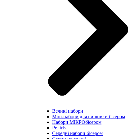
Великі набори
Міні-набори для вишивки бісером
Набори МІКРОбісером
Релігія
Середні набори бісером
Схеми на холсті