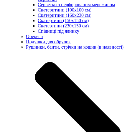
Серветки з перфорованим мереживом
Скатеритини (100х100 см)
Скатеритини (160х230 см)
Скатертини (150х150 см)
Скатертини (230х150 см)
Спідниці під ялинку
Обереги
Подушки для обручок
Рушники, банти, стрічки на кошик (в наявності)