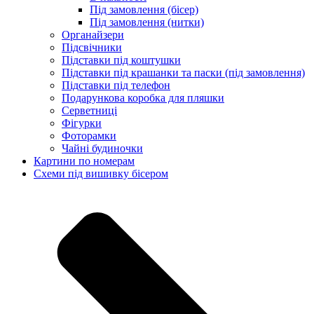
Під замовлення (бісер)
Під замовлення (нитки)
Органайзери
Підсвічники
Підставки під коштушки
Підставки під крашанки та паски (під замовлення)
Підставки під телефон
Подарункова коробка для пляшки
Серветниці
Фігурки
Фоторамки
Чайні будиночки
Картини по номерам
Схеми під вишивку бісером