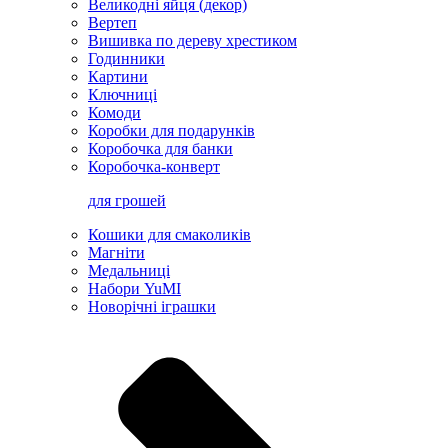
Великодні яйця (декор)
Вертеп
Вишивка по дереву хрестиком
Годинники
Картини
Ключниці
Комоди
Коробки для подарунків
Коробочка для банки
Коробочка-конверт
для грошей
Кошики для смаколиків
Магніти
Медальниці
Набори YuMI
Новорічні іграшки