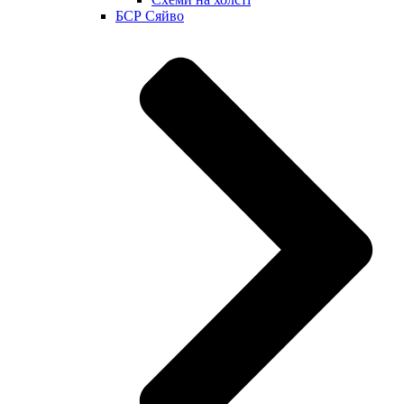
БСР Сяйво