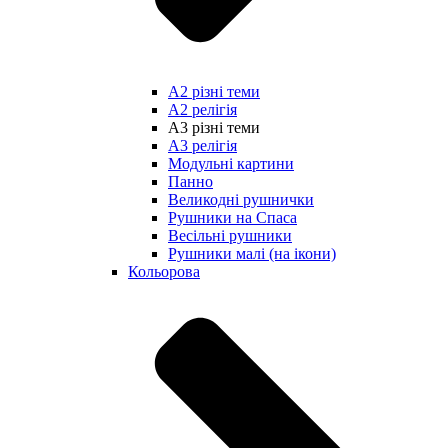
А2 різні теми
А2 релігія
А3 різні теми
А3 релігія
Модульні картини
Панно
Великодні рушнички
Рушники на Спаса
Весільні рушники
Рушники малі (на ікони)
Кольорова