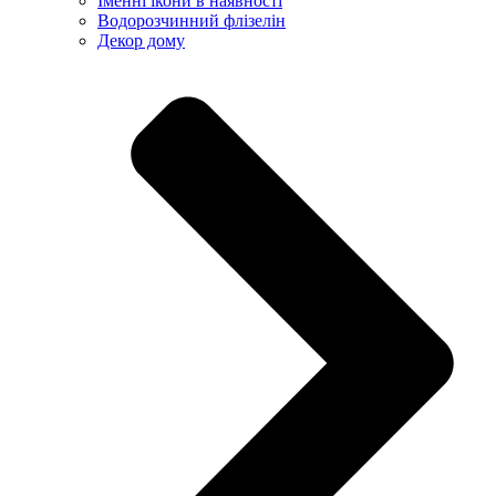
Іменні ікони в наявності
Водорозчинний флізелін
Декор дому