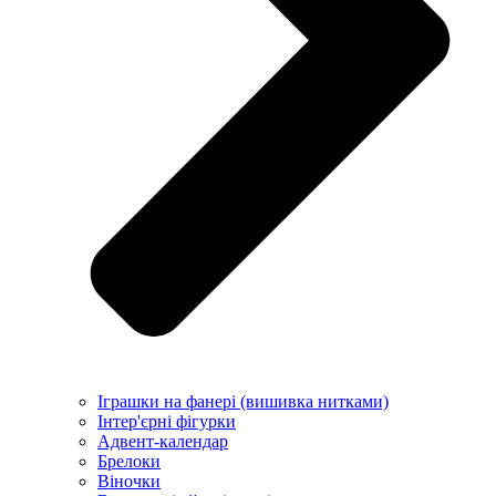
Іграшки на фанері (вишивка нитками)
Інтер'єрні фігурки
Адвент-календар
Брелоки
Віночки