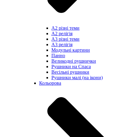
А2 різні теми
А2 релігія
А3 різні теми
А3 релігія
Модульні картини
Панно
Великодні рушнички
Рушники на Спаса
Весільні рушники
Рушники малі (на ікони)
Кольорова