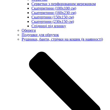
Серветки з перфорованим мереживом
Скатеритини (100х100 см)
Скатеритини (160х230 см)
Скатертини (150х150 см)
Скатертини (230х150 см)
Спідниці під ялинку
Обереги
Подушки для обручок
Рушники, банти, стрічки на кошик (в наявності)