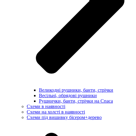
Великодні рушники, банти, стрічки
Весільні, обрядові рушники
Рушнички, банти, стрічки на Спаса
Схеми в наявності
Схеми на холсті в наявності
Схеми під вишивку бісером+дерево