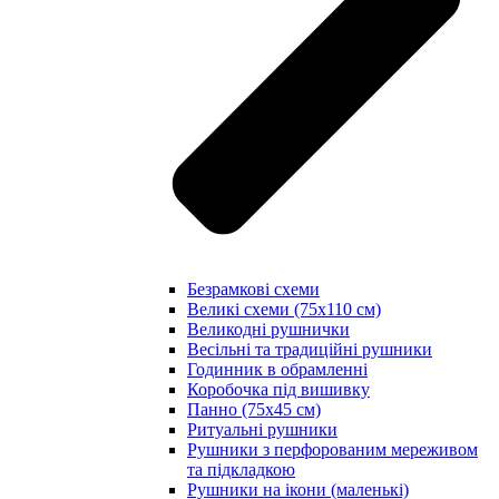
Безрамкові схеми
Великі схеми (75х110 см)
Великодні рушнички
Весільні та традиційні рушники
Годинник в обрамленні
Коробочка під вишивку
Панно (75х45 см)
Ритуальні рушники
Рушники з перфорованим мереживом
та підкладкою
Рушники на ікони (маленькі)