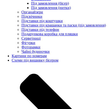
Під замовлення (бісер)
Під замовлення (нитки)
Органайзери
Підсвічники
Підставки під коштушки
Підставки під крашанки та паски (під замовлення)
Підставки під телефон
Подарункова коробка для пляшки
Серветниці
Фігурки
Фоторамки
Чайні будиночки
Картини по номерам
Схеми під вишивку бісером