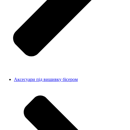
Аксесуари під вишивку бісером