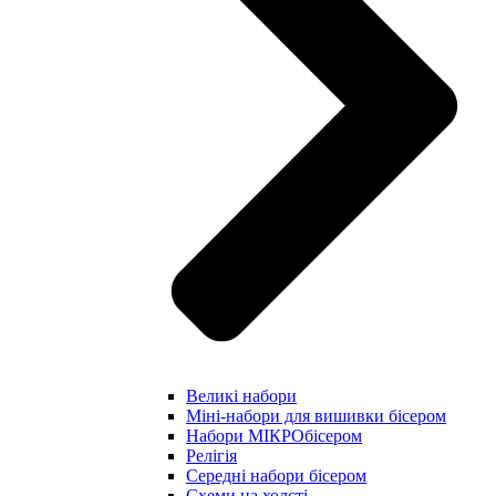
Великі набори
Міні-набори для вишивки бісером
Набори МІКРОбісером
Релігія
Середні набори бісером
Схеми на холсті