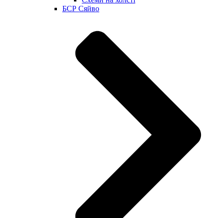
БСР Сяйво