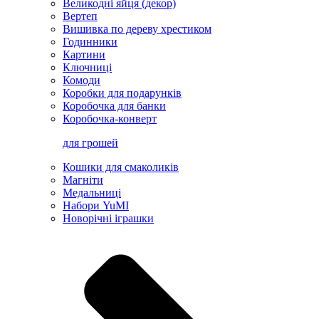
Великодні яйця (декор)
Вертеп
Вишивка по дереву хрестиком
Годинники
Картини
Ключниці
Комоди
Коробки для подарунків
Коробочка для банки
Коробочка-конверт
для грошей
Кошики для смаколиків
Магніти
Медальниці
Набори YuMI
Новорічні іграшки