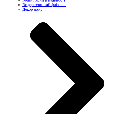
Іменні ікони в наявності
Водорозчинний флізелін
Декор дому