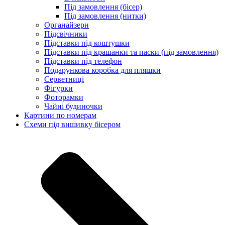
Під замовлення (бісер)
Під замовлення (нитки)
Органайзери
Підсвічники
Підставки під коштушки
Підставки під крашанки та паски (під замовлення)
Підставки під телефон
Подарункова коробка для пляшки
Серветниці
Фігурки
Фоторамки
Чайні будиночки
Картини по номерам
Схеми під вишивку бісером