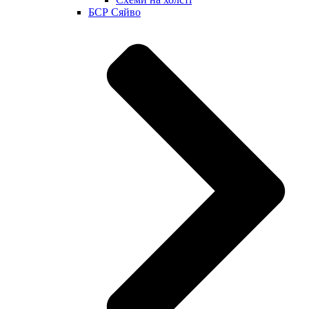
БСР Сяйво