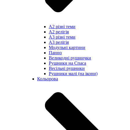
А2 різні теми
А2 релігія
А3 різні теми
А3 релігія
Модульні картини
Панно
Великодні рушнички
Рушники на Спаса
Весільні рушники
Рушники малі (на ікони)
Кольорова