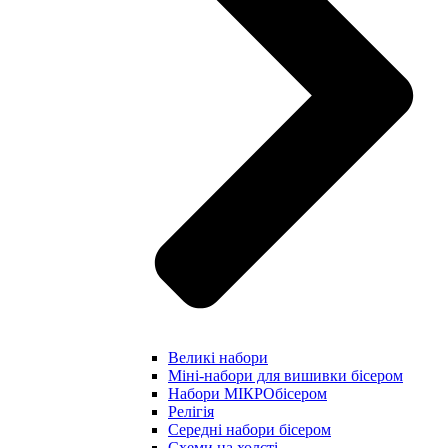
Великі набори
Міні-набори для вишивки бісером
Набори МІКРОбісером
Релігія
Середні набори бісером
Схеми на холсті