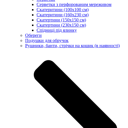
Серветки з перфорованим мереживом
Скатеритини (100х100 см)
Скатеритини (160х230 см)
Скатертини (150х150 см)
Скатертини (230х150 см)
Спідниці під ялинку
Обереги
Подушки для обручок
Рушники, банти, стрічки на кошик (в наявності)