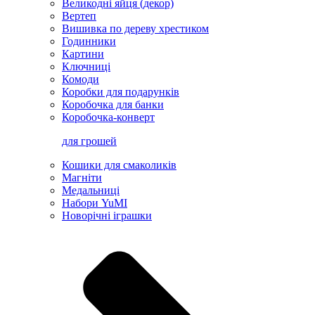
Великодні яйця (декор)
Вертеп
Вишивка по дереву хрестиком
Годинники
Картини
Ключниці
Комоди
Коробки для подарунків
Коробочка для банки
Коробочка-конверт
для грошей
Кошики для смаколиків
Магніти
Медальниці
Набори YuMI
Новорічні іграшки