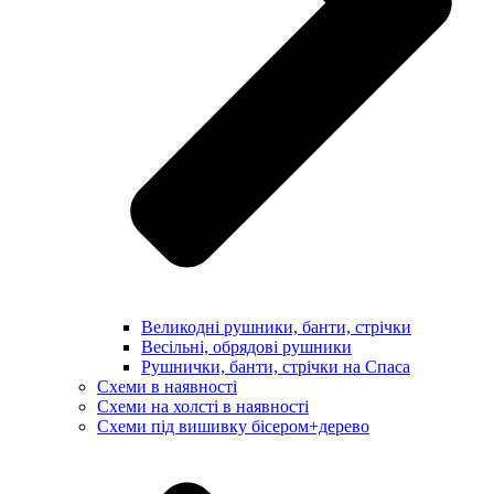
Великодні рушники, банти, стрічки
Весільні, обрядові рушники
Рушнички, банти, стрічки на Спаса
Схеми в наявності
Схеми на холсті в наявності
Схеми під вишивку бісером+дерево