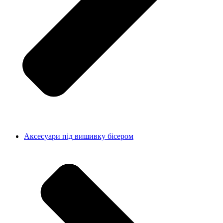
Аксесуари під вишивку бісером