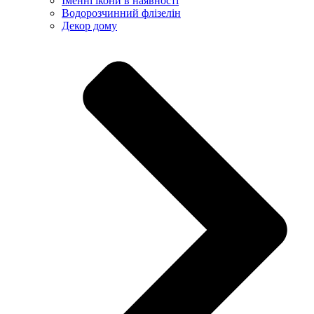
Іменні ікони в наявності
Водорозчинний флізелін
Декор дому