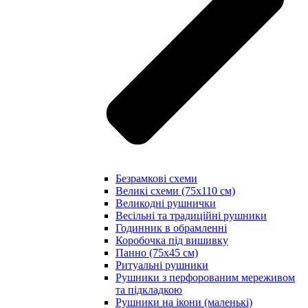
Безрамкові схеми
Великі схеми (75х110 см)
Великодні рушнички
Весільні та традиційні рушники
Годинник в обрамленні
Коробочка під вишивку
Панно (75х45 см)
Ритуальні рушники
Рушники з перфорованим мереживом
та підкладкою
Рушники на ікони (маленькі)