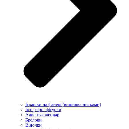
Іграшки на фанері (вишивка нитками)
Інтер'єрні фігурки
Адвент-календар
Брелоки
Віночки