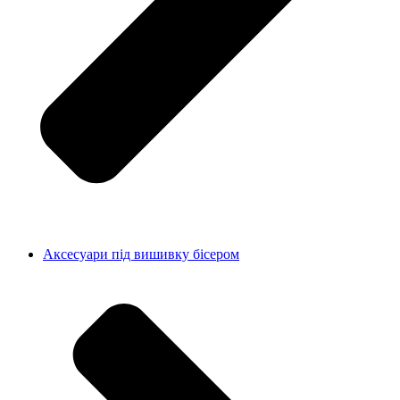
Аксесуари під вишивку бісером