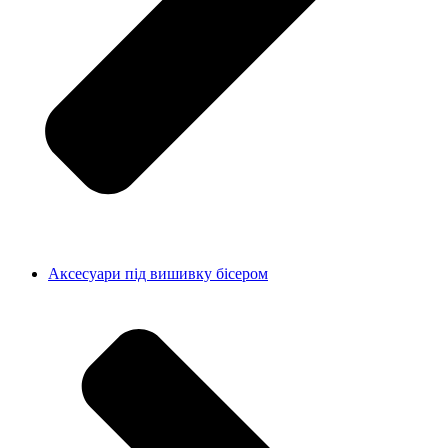
Аксесуари під вишивку бісером