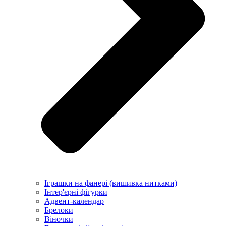
Іграшки на фанері (вишивка нитками)
Інтер'єрні фігурки
Адвент-календар
Брелоки
Віночки