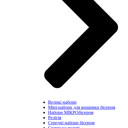
Великі набори
Міні-набори для вишивки бісером
Набори МІКРОбісером
Релігія
Середні набори бісером
Схеми на холсті