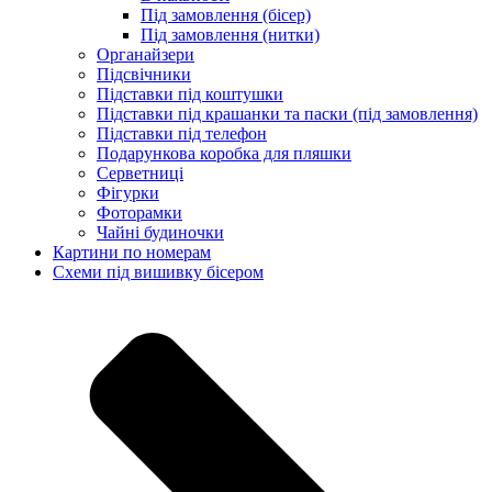
Під замовлення (бісер)
Під замовлення (нитки)
Органайзери
Підсвічники
Підставки під коштушки
Підставки під крашанки та паски (під замовлення)
Підставки під телефон
Подарункова коробка для пляшки
Серветниці
Фігурки
Фоторамки
Чайні будиночки
Картини по номерам
Схеми під вишивку бісером