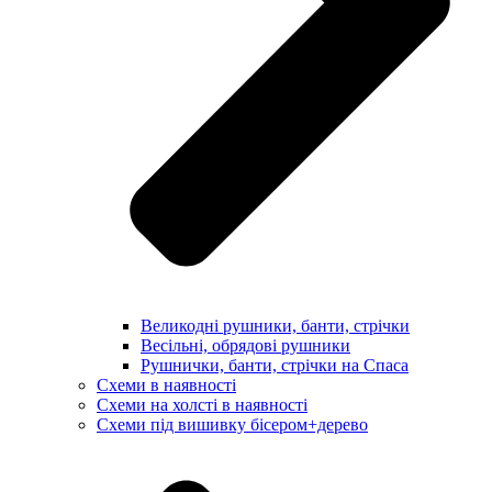
Великодні рушники, банти, стрічки
Весільні, обрядові рушники
Рушнички, банти, стрічки на Спаса
Схеми в наявності
Схеми на холсті в наявності
Схеми під вишивку бісером+дерево