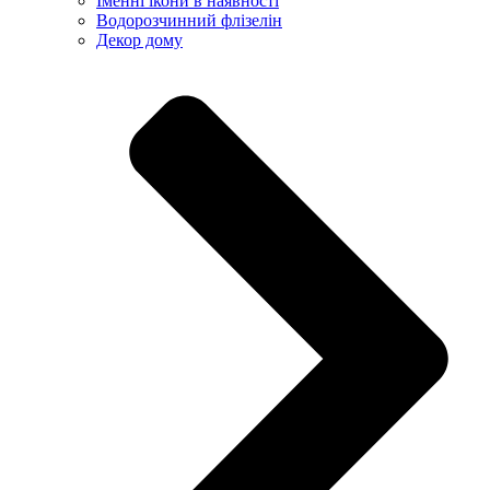
Іменні ікони в наявності
Водорозчинний флізелін
Декор дому