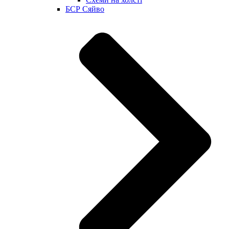
БСР Сяйво