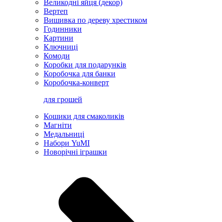
Великодні яйця (декор)
Вертеп
Вишивка по дереву хрестиком
Годинники
Картини
Ключниці
Комоди
Коробки для подарунків
Коробочка для банки
Коробочка-конверт
для грошей
Кошики для смаколиків
Магніти
Медальниці
Набори YuMI
Новорічні іграшки