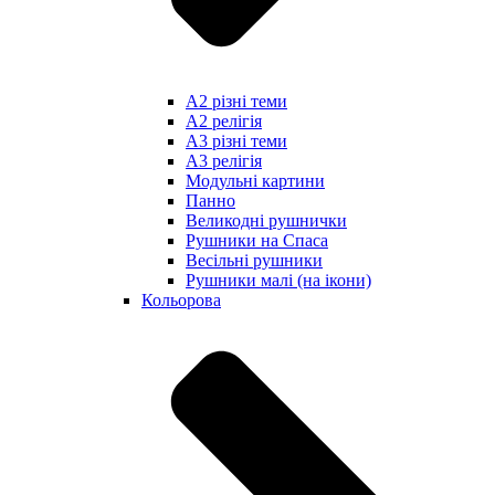
А2 різні теми
А2 релігія
А3 різні теми
А3 релігія
Модульні картини
Панно
Великодні рушнички
Рушники на Спаса
Весільні рушники
Рушники малі (на ікони)
Кольорова