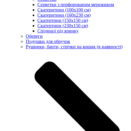
Серветки з перфорованим мереживом
Скатеритини (100х100 см)
Скатеритини (160х230 см)
Скатертини (150х150 см)
Скатертини (230х150 см)
Спідниці під ялинку
Обереги
Подушки для обручок
Рушники, банти, стрічки на кошик (в наявності)