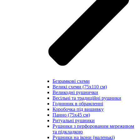
Безрамкові схеми
Великі схеми (75х110 см)
Великодні рушнички
Весільні та традиційні рушники
Годинник в обрамленні
Коробочка під вишивку
Панно (75х45 см)
Ритуальні рушники
Рушники з перфорованим мереживом
та підкладкою
Рушники на ікони (маленькі)