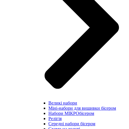
Великі набори
Міні-набори для вишивки бісером
Набори МІКРОбісером
Релігія
Середні набори бісером
Схеми на холсті