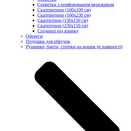
Серветки з перфорованим мереживом
Скатеритини (100х100 см)
Скатеритини (160х230 см)
Скатертини (150х150 см)
Скатертини (230х150 см)
Спідниці під ялинку
Обереги
Подушки для обручок
Рушники, банти, стрічки на кошик (в наявності)