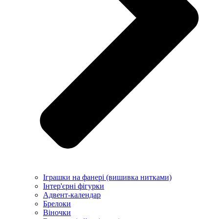
Іграшки на фанері (вишивка нитками)
Інтер'єрні фігурки
Адвент-календар
Брелоки
Віночки