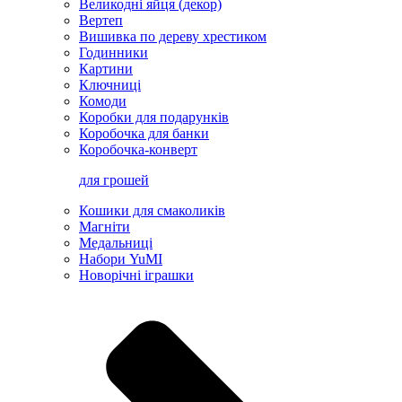
Великодні яйця (декор)
Вертеп
Вишивка по дереву хрестиком
Годинники
Картини
Ключниці
Комоди
Коробки для подарунків
Коробочка для банки
Коробочка-конверт
для грошей
Кошики для смаколиків
Магніти
Медальниці
Набори YuMI
Новорічні іграшки