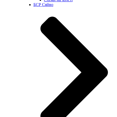
БСР Сяйво