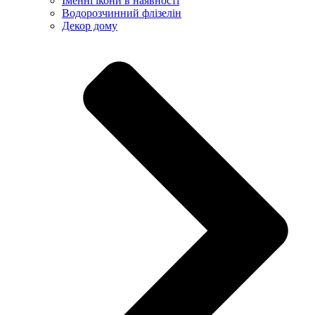
Іменні ікони в наявності
Водорозчинний флізелін
Декор дому