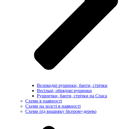
Великодні рушники, банти, стрічки
Весільні, обрядові рушники
Рушнички, банти, стрічки на Спаса
Схеми в наявності
Схеми на холсті в наявності
Схеми під вишивку бісером+дерево