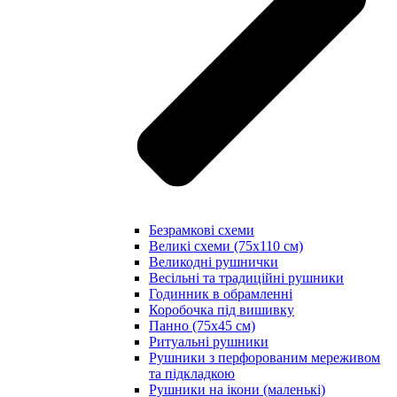
Безрамкові схеми
Великі схеми (75х110 см)
Великодні рушнички
Весільні та традиційні рушники
Годинник в обрамленні
Коробочка під вишивку
Панно (75х45 см)
Ритуальні рушники
Рушники з перфорованим мереживом
та підкладкою
Рушники на ікони (маленькі)