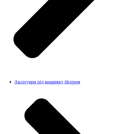
Аксесуари під вишивку бісером