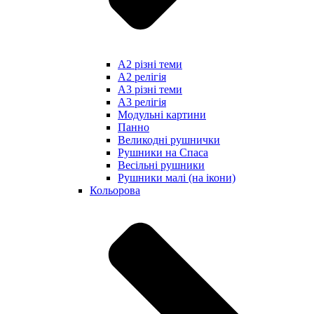
А2 різні теми
А2 релігія
А3 різні теми
А3 релігія
Модульні картини
Панно
Великодні рушнички
Рушники на Спаса
Весільні рушники
Рушники малі (на ікони)
Кольорова