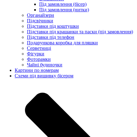
Під замовлення (бісер)
Під замовлення (нитки)
Органайзери
Підсвічники
Підставки під коштушки
Підставки під крашанки та паски (під замовлення)
Підставки під телефон
Подарункова коробка для пляшки
Серветниці
Фігурки
Фоторамки
Чайні будиночки
Картини по номерам
Схеми під вишивку бісером