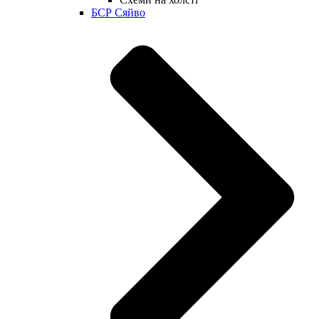
БСР Сяйво