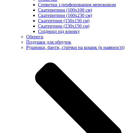
Серветки з перфорованим мереживом
Скатеритини (100х100 см)
Скатеритини (160х230 см)
Скатертини (150х150 см)
Скатертини (230х150 см)
Спідниці під ялинку
Обереги
Подушки для обручок
Рушники, банти, стрічки на кошик (в наявності)