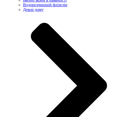
Іменні ікони в наявності
Водорозчинний флізелін
Декор дому