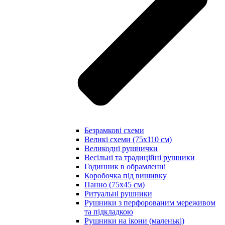
Безрамкові схеми
Великі схеми (75х110 см)
Великодні рушнички
Весільні та традиційні рушники
Годинник в обрамленні
Коробочка під вишивку
Панно (75х45 см)
Ритуальні рушники
Рушники з перфорованим мереживом
та підкладкою
Рушники на ікони (маленькі)