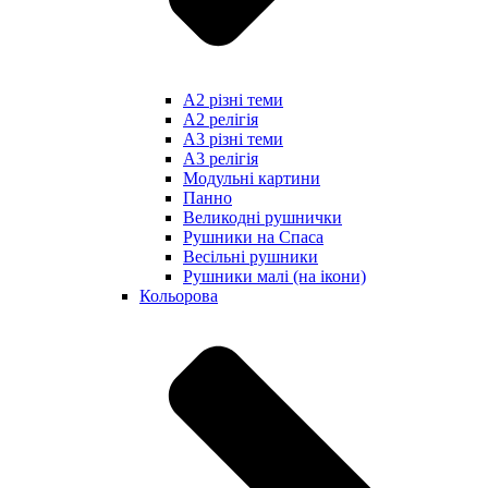
А2 різні теми
А2 релігія
А3 різні теми
А3 релігія
Модульні картини
Панно
Великодні рушнички
Рушники на Спаса
Весільні рушники
Рушники малі (на ікони)
Кольорова