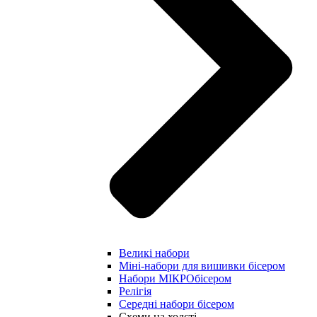
Великі набори
Міні-набори для вишивки бісером
Набори МІКРОбісером
Релігія
Середні набори бісером
Схеми на холсті