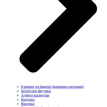
Іграшки на фанері (вишивка нитками)
Інтер'єрні фігурки
Адвент-календар
Брелоки
Віночки