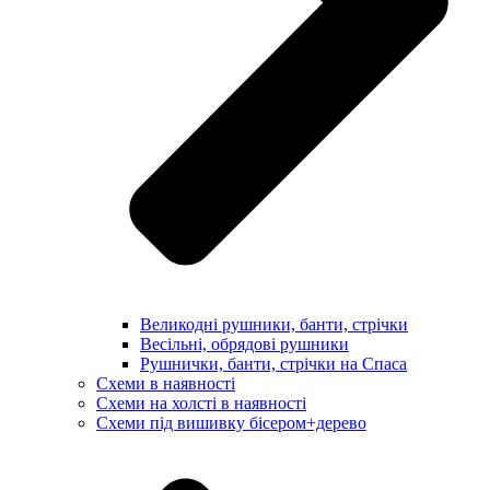
Великодні рушники, банти, стрічки
Весільні, обрядові рушники
Рушнички, банти, стрічки на Спаса
Схеми в наявності
Схеми на холсті в наявності
Схеми під вишивку бісером+дерево