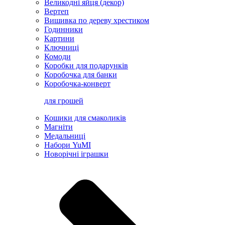
Великодні яйця (декор)
Вертеп
Вишивка по дереву хрестиком
Годинники
Картини
Ключниці
Комоди
Коробки для подарунків
Коробочка для банки
Коробочка-конверт
для грошей
Кошики для смаколиків
Магніти
Медальниці
Набори YuMI
Новорічні іграшки