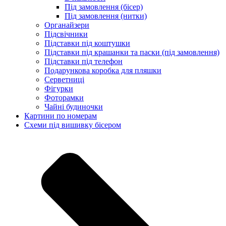
Під замовлення (бісер)
Під замовлення (нитки)
Органайзери
Підсвічники
Підставки під коштушки
Підставки під крашанки та паски (під замовлення)
Підставки під телефон
Подарункова коробка для пляшки
Серветниці
Фігурки
Фоторамки
Чайні будиночки
Картини по номерам
Схеми під вишивку бісером