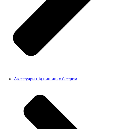
Аксесуари під вишивку бісером