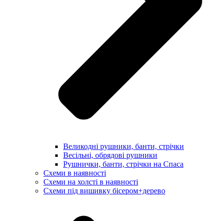
Великодні рушники, банти, стрічки
Весільні, обрядові рушники
Рушнички, банти, стрічки на Спаса
Схеми в наявності
Схеми на холсті в наявності
Схеми під вишивку бісером+дерево