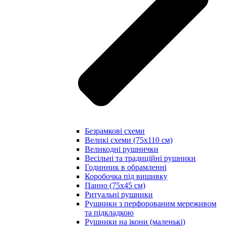
Безрамкові схеми
Великі схеми (75х110 см)
Великодні рушнички
Весільні та традиційні рушники
Годинник в обрамленні
Коробочка під вишивку
Панно (75х45 см)
Ритуальні рушники
Рушники з перфорованим мереживом
та підкладкою
Рушники на ікони (маленькі)