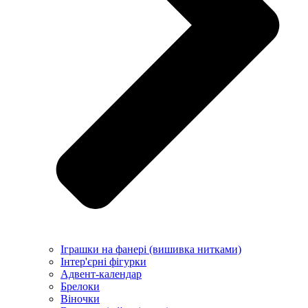
Іграшки на фанері (вишивка нитками)
Інтер'єрні фігурки
Адвент-календар
Брелоки
Віночки