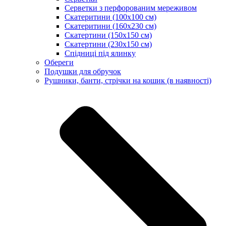
Серветки з перфорованим мереживом
Скатеритини (100х100 см)
Скатеритини (160х230 см)
Скатертини (150х150 см)
Скатертини (230х150 см)
Спідниці під ялинку
Обереги
Подушки для обручок
Рушники, банти, стрічки на кошик (в наявності)