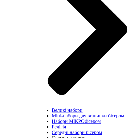
Великі набори
Міні-набори для вишивки бісером
Набори МІКРОбісером
Релігія
Середні набори бісером
Схеми на холсті