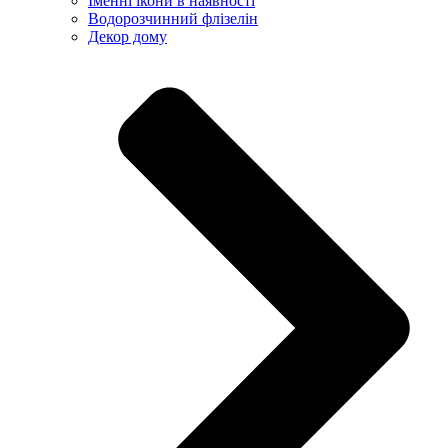
Іменні ікони в наявності
Водорозчинний флізелін
Декор дому