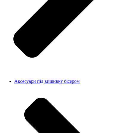
Аксесуари під вишивку бісером