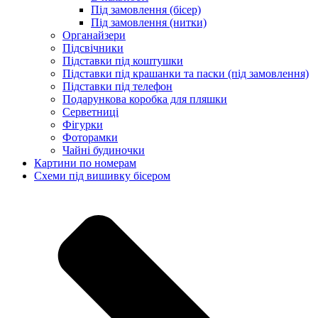
Під замовлення (бісер)
Під замовлення (нитки)
Органайзери
Підсвічники
Підставки під коштушки
Підставки під крашанки та паски (під замовлення)
Підставки під телефон
Подарункова коробка для пляшки
Серветниці
Фігурки
Фоторамки
Чайні будиночки
Картини по номерам
Схеми під вишивку бісером