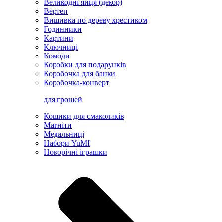
Великодні яйця (декор)
Вертеп
Вишивка по дереву хрестиком
Годинники
Картини
Ключниці
Комоди
Коробки для подарунків
Коробочка для банки
Коробочка-конверт
для грошей
Кошики для смаколиків
Магніти
Медальниці
Набори YuMI
Новорічні іграшки