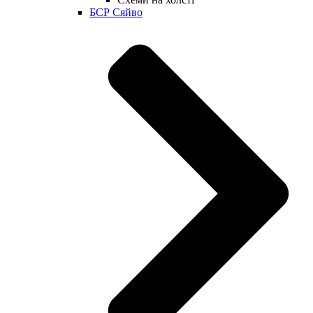
БСР Сяйво