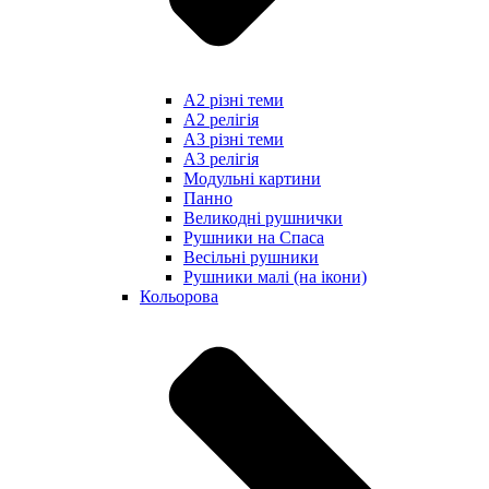
А2 різні теми
А2 релігія
А3 різні теми
А3 релігія
Модульні картини
Панно
Великодні рушнички
Рушники на Спаса
Весільні рушники
Рушники малі (на ікони)
Кольорова