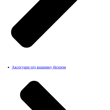
Аксесуари під вишивку бісером