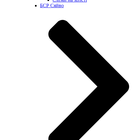
БСР Сяйво