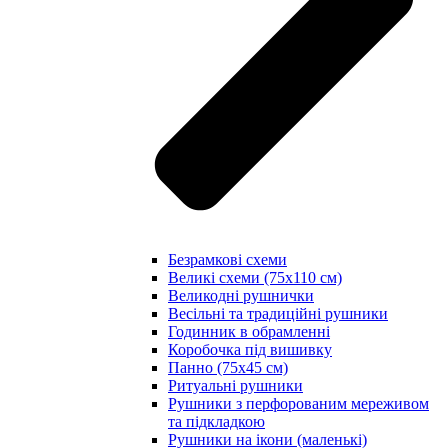
Безрамкові схеми
Великі схеми (75х110 см)
Великодні рушнички
Весільні та традиційні рушники
Годинник в обрамленні
Коробочка під вишивку
Панно (75х45 см)
Ритуальні рушники
Рушники з перфорованим мереживом
та підкладкою
Рушники на ікони (маленькі)