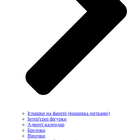
Іграшки на фанері (вишивка нитками)
Інтер'єрні фігурки
Адвент-календар
Брелоки
Віночки