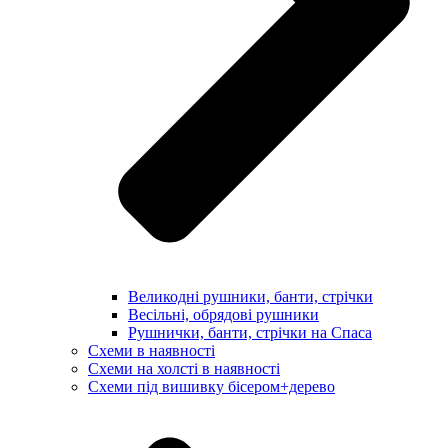
Великодні рушники, банти, стрічки
Весільні, обрядові рушники
Рушнички, банти, стрічки на Спаса
Схеми в наявності
Схеми на холсті в наявності
Схеми під вишивку бісером+дерево