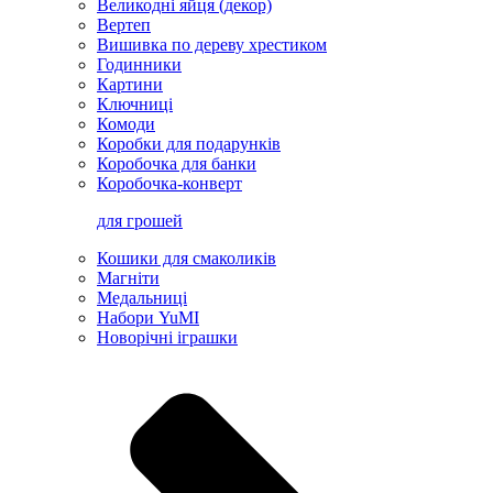
Великодні яйця (декор)
Вертеп
Вишивка по дереву хрестиком
Годинники
Картини
Ключниці
Комоди
Коробки для подарунків
Коробочка для банки
Коробочка-конверт
для грошей
Кошики для смаколиків
Магніти
Медальниці
Набори YuMI
Новорічні іграшки