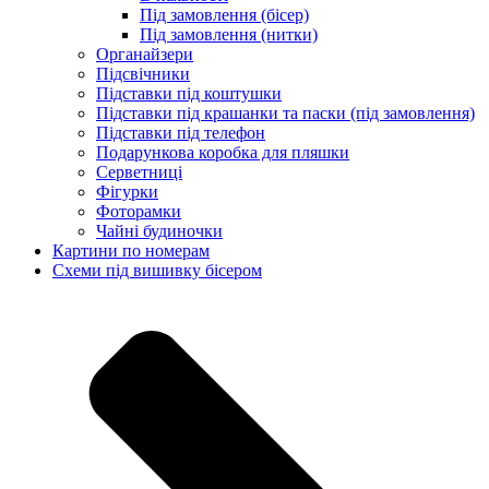
Під замовлення (бісер)
Під замовлення (нитки)
Органайзери
Підсвічники
Підставки під коштушки
Підставки під крашанки та паски (під замовлення)
Підставки під телефон
Подарункова коробка для пляшки
Серветниці
Фігурки
Фоторамки
Чайні будиночки
Картини по номерам
Схеми під вишивку бісером