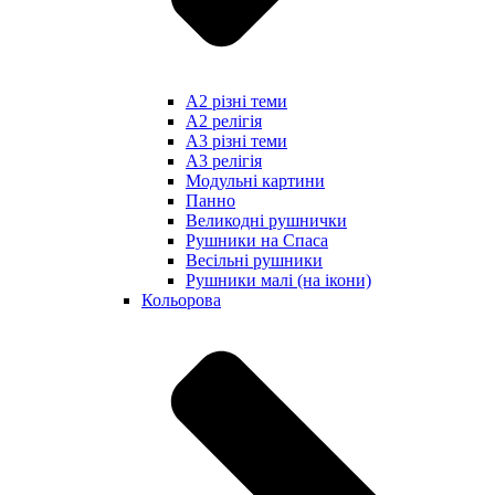
А2 різні теми
А2 релігія
А3 різні теми
А3 релігія
Модульні картини
Панно
Великодні рушнички
Рушники на Спаса
Весільні рушники
Рушники малі (на ікони)
Кольорова