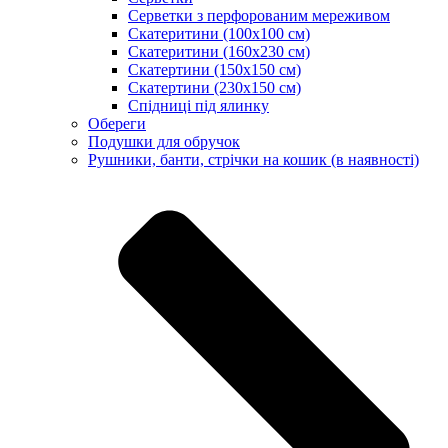
Серветки з перфорованим мереживом
Скатеритини (100х100 см)
Скатеритини (160х230 см)
Скатертини (150х150 см)
Скатертини (230х150 см)
Спідниці під ялинку
Обереги
Подушки для обручок
Рушники, банти, стрічки на кошик (в наявності)