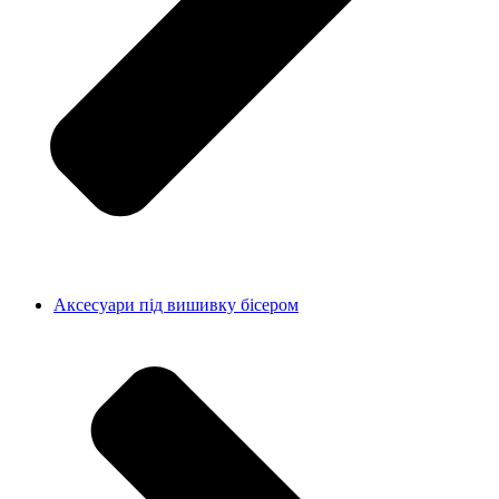
Аксесуари під вишивку бісером