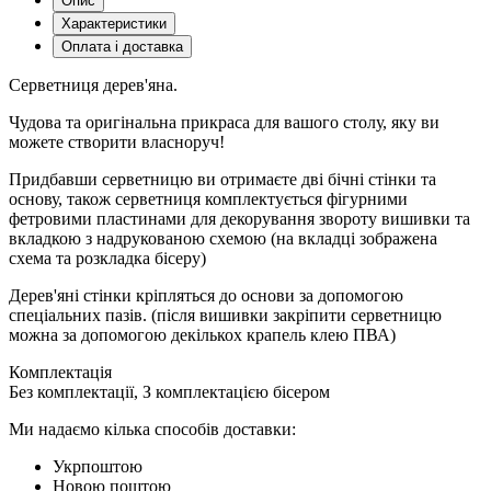
Опис
Характеристики
Оплата і доставка
Серветниця дерев'яна.
Чудова та оригінальна прикраса для вашого столу, яку ви
можете створити власноруч!
Придбавши серветницю ви отримаєте дві бічні стінки та
основу, також серветниця комплектується фігурними
фетровими пластинами для декорування звороту вишивки та
вкладкою з надрукованою схемою (на вкладці зображена
схема та розкладка бісеру)
Дерев'яні стінки кріпляться до основи за допомогою
спеціальних пазів. (після вишивки закріпити серветницю
можна за допомогою декількох крапель клею ПВА)
Комплектація
Без комплектації, З комплектацією бісером
Ми надаємо кілька способів доставки:
Укрпоштою
Новою поштою