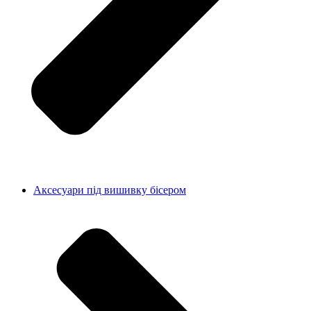
Аксесуари під вишивку бісером