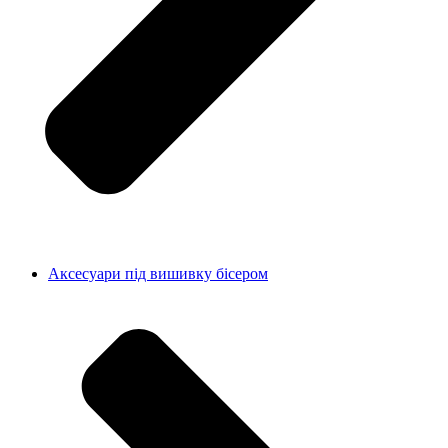
Аксесуари під вишивку бісером