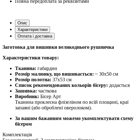
Повна передоплата за реквізитами
Опис
Характеристики
Оплата і доставка
Заготовка для вишивки великоднього рушничка
Характеристики товару:
Тканина:
габардин
Розмір малюнку, що вишивається:
~ 30х50 см
Розмір полотна:
37х53 см
Список рекомендованих кольорів бісеру:
додається
Зашивка:
часткова
Виробник:
Бісер Арт
Тканина проклеєна флізеліном по всій площині, краї
запаяні (або оброблені оверолоком).
За вашим бажанням можемо укомплектувати схему
бісером
Комплектація