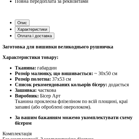
Повна передоплата за реквізитами
Опис
Характеристики
Оплата і доставка
Заготовка для вишивки великоднього рушничка
Характеристики товару:
Тканина:
габардин
Розмір малюнку, що вишивається:
~ 30х50 см
Розмір полотна:
37х53 см
Список рекомендованих кольорів бісеру:
додається
Зашивка:
часткова
Виробник:
Бісер Арт
Тканина проклеєна флізеліном по всій площині, краї
запаяні (або оброблені оверолоком).
За вашим бажанням можемо укомплектувати схему
бісером
Комплектація