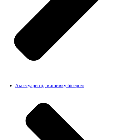
Аксесуари під вишивку бісером