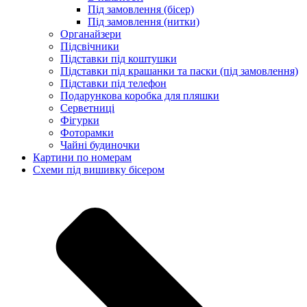
Під замовлення (бісер)
Під замовлення (нитки)
Органайзери
Підсвічники
Підставки під коштушки
Підставки під крашанки та паски (під замовлення)
Підставки під телефон
Подарункова коробка для пляшки
Серветниці
Фігурки
Фоторамки
Чайні будиночки
Картини по номерам
Схеми під вишивку бісером