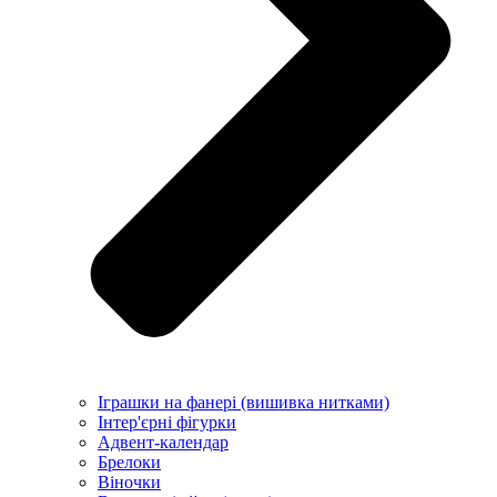
Іграшки на фанері (вишивка нитками)
Інтер'єрні фігурки
Адвент-календар
Брелоки
Віночки