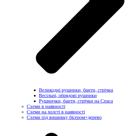
Великодні рушники, банти, стрічки
Весільні, обрядові рушники
Рушнички, банти, стрічки на Спаса
Схеми в наявності
Схеми на холсті в наявності
Схеми під вишивку бісером+дерево