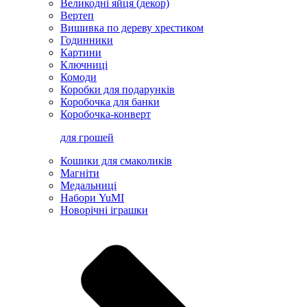
Великодні яйця (декор)
Вертеп
Вишивка по дереву хрестиком
Годинники
Картини
Ключниці
Комоди
Коробки для подарунків
Коробочка для банки
Коробочка-конверт
для грошей
Кошики для смаколиків
Магніти
Медальниці
Набори YuMI
Новорічні іграшки