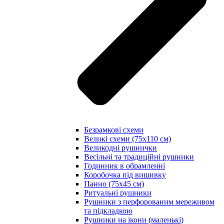
Безрамкові схеми
Великі схеми (75х110 см)
Великодні рушнички
Весільні та традиційні рушники
Годинник в обрамленні
Коробочка під вишивку
Панно (75х45 см)
Ритуальні рушники
Рушники з перфорованим мереживом
та підкладкою
Рушники на ікони (маленькі)