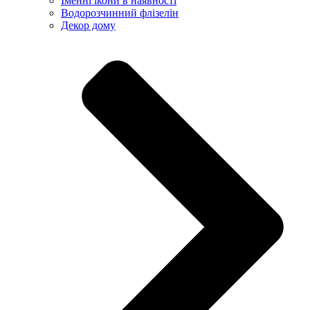
Іменні ікони в наявності
Водорозчинний флізелін
Декор дому