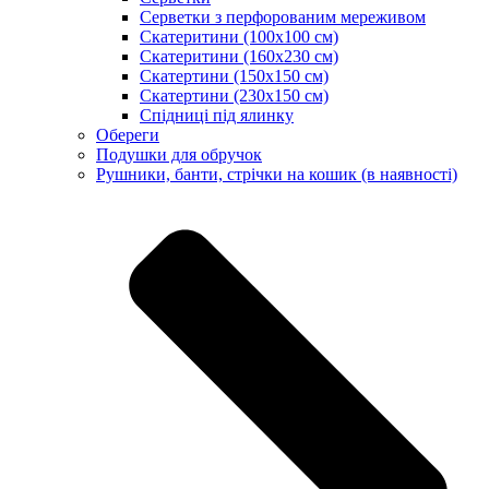
Серветки з перфорованим мереживом
Скатеритини (100х100 см)
Скатеритини (160х230 см)
Скатертини (150х150 см)
Скатертини (230х150 см)
Спідниці під ялинку
Обереги
Подушки для обручок
Рушники, банти, стрічки на кошик (в наявності)