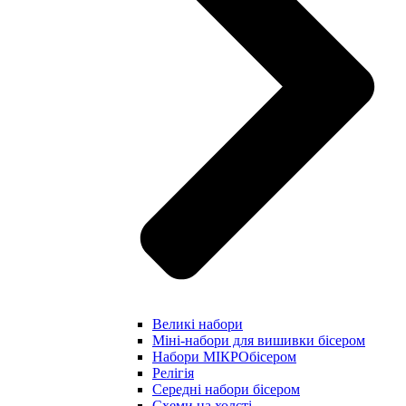
Великі набори
Міні-набори для вишивки бісером
Набори МІКРОбісером
Релігія
Середні набори бісером
Схеми на холсті