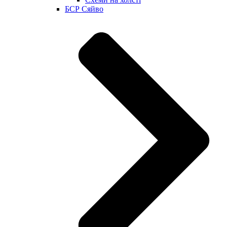
БСР Сяйво