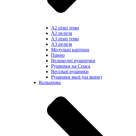
А2 різні теми
А2 релігія
А3 різні теми
А3 релігія
Модульні картини
Панно
Великодні рушнички
Рушники на Спаса
Весільні рушники
Рушники малі (на ікони)
Кольорова