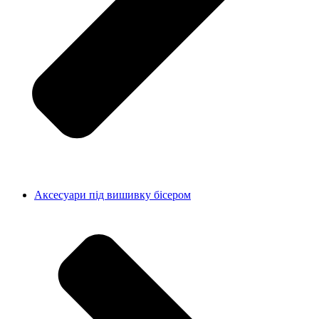
Аксесуари під вишивку бісером