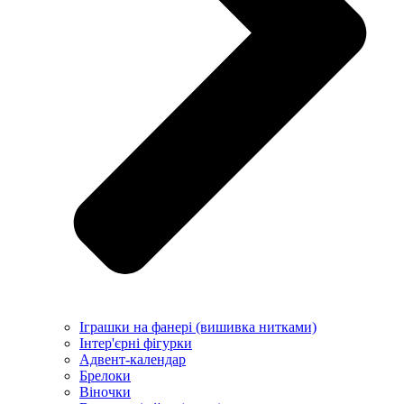
Іграшки на фанері (вишивка нитками)
Інтер'єрні фігурки
Адвент-календар
Брелоки
Віночки