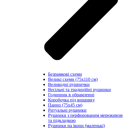
Безрамкові схеми
Великі схеми (75х110 см)
Великодні рушнички
Весільні та традиційні рушники
Годинник в обрамленні
Коробочка під вишивку
Панно (75х45 см)
Ритуальні рушники
Рушники з перфорованим мереживом
та підкладкою
Рушники на ікони (маленькі)