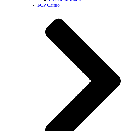
БСР Сяйво