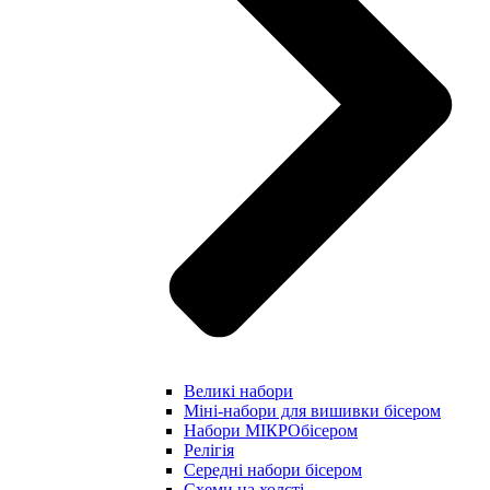
Великі набори
Міні-набори для вишивки бісером
Набори МІКРОбісером
Релігія
Середні набори бісером
Схеми на холсті