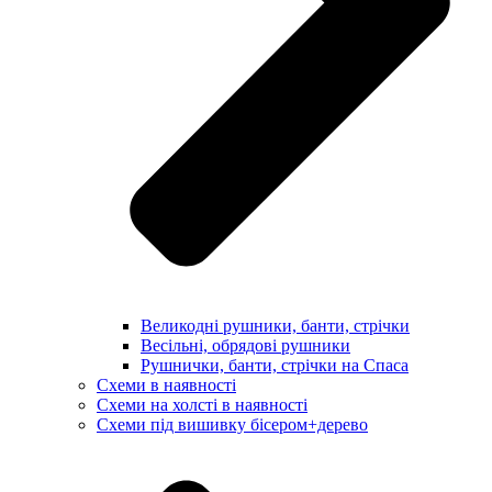
Великодні рушники, банти, стрічки
Весільні, обрядові рушники
Рушнички, банти, стрічки на Спаса
Схеми в наявності
Схеми на холсті в наявності
Схеми під вишивку бісером+дерево