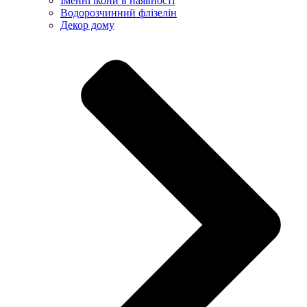
Іменні ікони в наявності
Водорозчинний флізелін
Декор дому