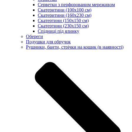
Серветки з перфорованим мереживом
Скатеритини (100х100 см)
Скатеритини (160х230 см)
Скатертини (150х150 см)
Скатертини (230х150 см)
Спідниці під ялинку
Обереги
Подушки для обручок
Рушники, банти, стрічки на кошик (в наявності)