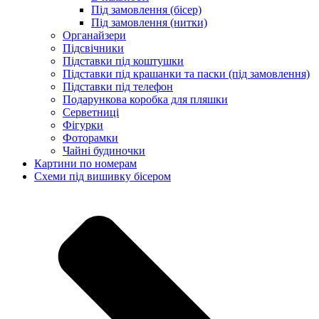
Під замовлення (бісер)
Під замовлення (нитки)
Органайзери
Підсвічники
Підставки під коштушки
Підставки під крашанки та паски (під замовлення)
Підставки під телефон
Подарункова коробка для пляшки
Серветниці
Фігурки
Фоторамки
Чайні будиночки
Картини по номерам
Схеми під вишивку бісером