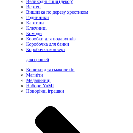
Великодні яйця (декор)
Вертеп
Вишивка по дереву хрестиком
Годинники
Картини
Ключниці
Комоди
Коробки для подарунків
Коробочка для банки
Коробочка-конверт
для грошей
Кошики для смаколиків
Магніти
Медальниці
Набори YuMI
Новорічні іграшки