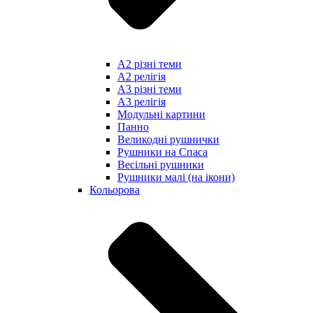
А2 різні теми
А2 релігія
А3 різні теми
А3 релігія
Модульні картини
Панно
Великодні рушнички
Рушники на Спаса
Весільні рушники
Рушники малі (на ікони)
Кольорова