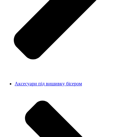
Аксесуари під вишивку бісером