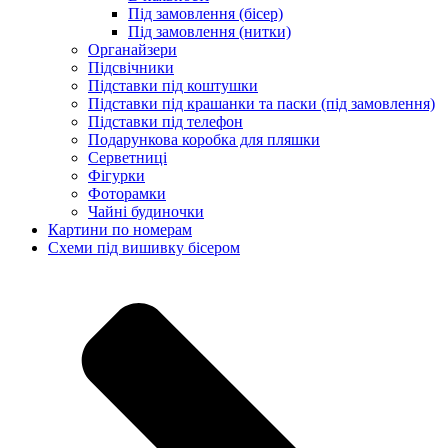
Під замовлення (бісер)
Під замовлення (нитки)
Органайзери
Підсвічники
Підставки під коштушки
Підставки під крашанки та паски (під замовлення)
Підставки під телефон
Подарункова коробка для пляшки
Серветниці
Фігурки
Фоторамки
Чайні будиночки
Картини по номерам
Схеми під вишивку бісером