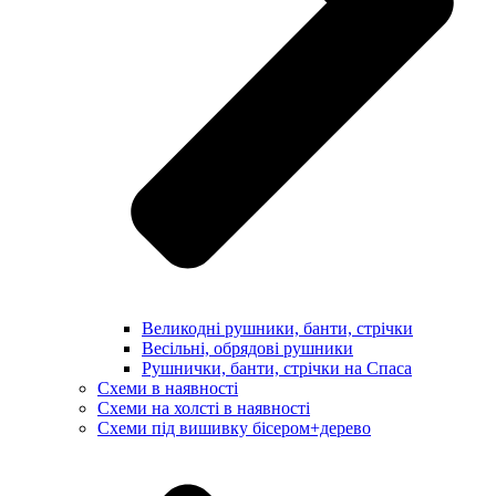
Великодні рушники, банти, стрічки
Весільні, обрядові рушники
Рушнички, банти, стрічки на Спаса
Схеми в наявності
Схеми на холсті в наявності
Схеми під вишивку бісером+дерево