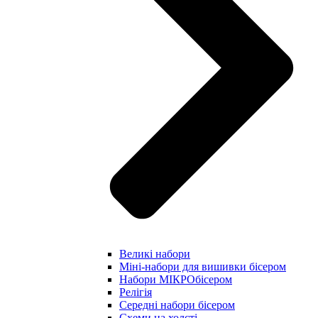
Великі набори
Міні-набори для вишивки бісером
Набори МІКРОбісером
Релігія
Середні набори бісером
Схеми на холсті