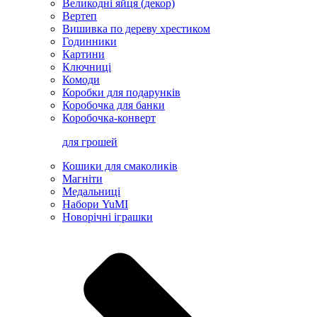
Великодні яйця (декор)
Вертеп
Вишивка по дереву хрестиком
Годинники
Картини
Ключниці
Комоди
Коробки для подарунків
Коробочка для банки
Коробочка-конверт
для грошей
Кошики для смаколиків
Магніти
Медальниці
Набори YuMI
Новорічні іграшки