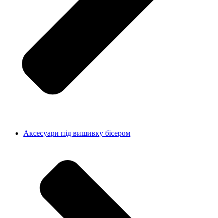
Аксесуари під вишивку бісером