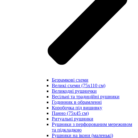
Безрамкові схеми
Великі схеми (75х110 см)
Великодні рушнички
Весільні та традиційні рушники
Годинник в обрамленні
Коробочка під вишивку
Панно (75х45 см)
Ритуальні рушники
Рушники з перфорованим мереживом
та підкладкою
Рушники на ікони (маленькі)