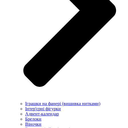
Іграшки на фанері (вишивка нитками)
Інтер'єрні фігурки
Адвент-календар
Брелоки
Віночки