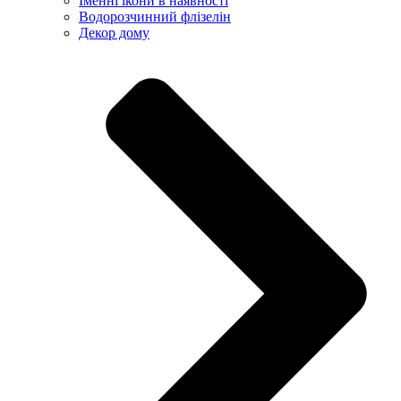
Іменні ікони в наявності
Водорозчинний флізелін
Декор дому