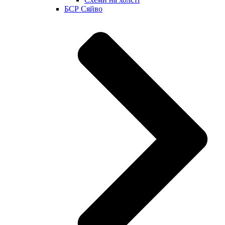
БСР Сяйво