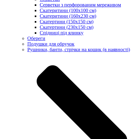
Серветки з перфорованим мереживом
Скатеритини (100х100 см)
Скатеритини (160х230 см)
Скатертини (150х150 см)
Скатертини (230х150 см)
Спідниці під ялинку
Обереги
Подушки для обручок
Рушники, банти, стрічки на кошик (в наявності)