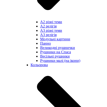
А2 різні теми
А2 релігія
А3 різні теми
А3 релігія
Модульні картини
Панно
Великодні рушнички
Рушники на Спаса
Весільні рушники
Рушники малі (на ікони)
Кольорова