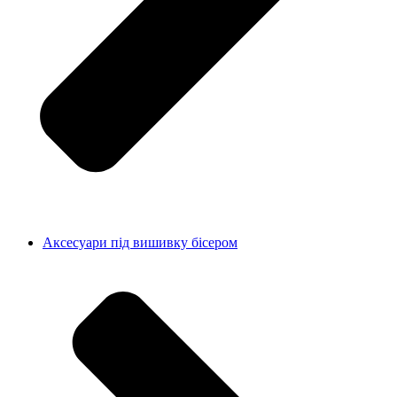
Аксесуари під вишивку бісером