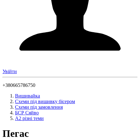
Увійти
+380665786750
Вишивайка
Схеми під вишивку бісером
Схеми під замовлення
БСР Сяйво
А2 різні теми
Пегас