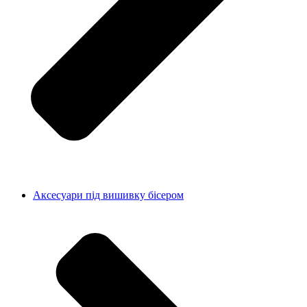
Аксесуари під вишивку бісером